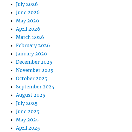
July 2026
June 2026
May 2026
April 2026
March 2026
February 2026
January 2026
December 2025
November 2025
October 2025
September 2025
August 2025
July 2025
June 2025
May 2025
April 2025