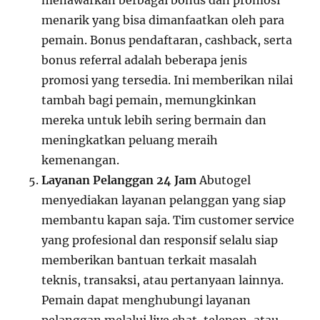
menawarkan berbagai bonus dan promosi
menarik yang bisa dimanfaatkan oleh para
pemain. Bonus pendaftaran, cashback, serta
bonus referral adalah beberapa jenis
promosi yang tersedia. Ini memberikan nilai
tambah bagi pemain, memungkinkan
mereka untuk lebih sering bermain dan
meningkatkan peluang meraih
kemenangan.
Layanan Pelanggan 24 Jam
Abutogel
menyediakan layanan pelanggan yang siap
membantu kapan saja. Tim customer service
yang profesional dan responsif selalu siap
memberikan bantuan terkait masalah
teknis, transaksi, atau pertanyaan lainnya.
Pemain dapat menghubungi layanan