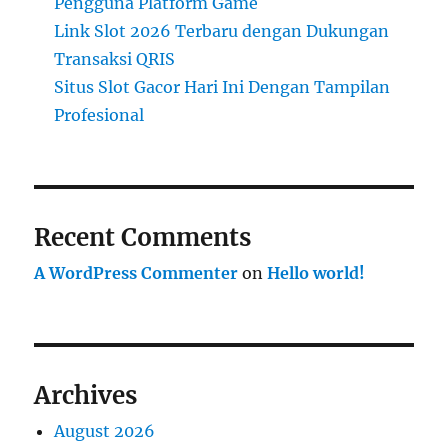
Pengguna Platform Game
Link Slot 2026 Terbaru dengan Dukungan
Transaksi QRIS
Situs Slot Gacor Hari Ini Dengan Tampilan
Profesional
Recent Comments
A WordPress Commenter
on
Hello world!
Archives
August 2026