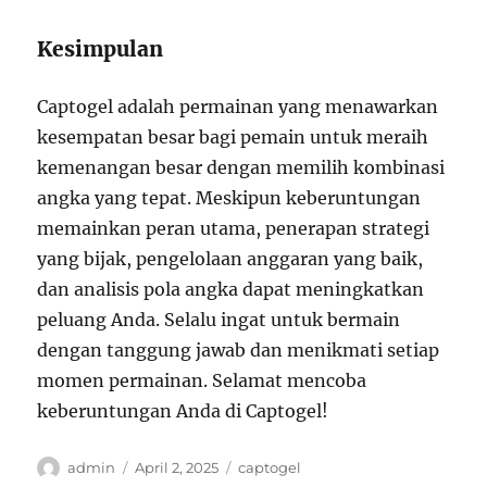
Kesimpulan
Captogel adalah permainan yang menawarkan
kesempatan besar bagi pemain untuk meraih
kemenangan besar dengan memilih kombinasi
angka yang tepat. Meskipun keberuntungan
memainkan peran utama, penerapan strategi
yang bijak, pengelolaan anggaran yang baik,
dan analisis pola angka dapat meningkatkan
peluang Anda. Selalu ingat untuk bermain
dengan tanggung jawab dan menikmati setiap
momen permainan. Selamat mencoba
keberuntungan Anda di Captogel!
Author
Posted
Tags
admin
April 2, 2025
captogel