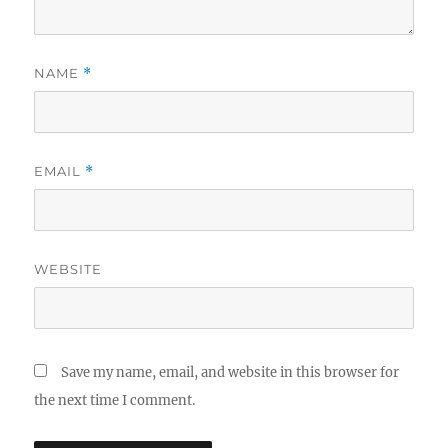
NAME
*
EMAIL
*
WEBSITE
Save my name, email, and website in this browser for
the next time I comment.