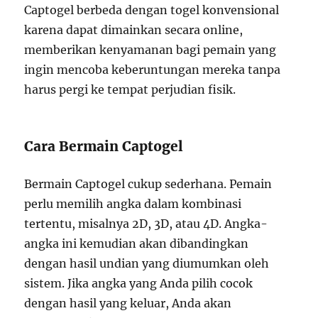
Captogel berbeda dengan togel konvensional
karena dapat dimainkan secara online,
memberikan kenyamanan bagi pemain yang
ingin mencoba keberuntungan mereka tanpa
harus pergi ke tempat perjudian fisik.
Cara Bermain Captogel
Bermain Captogel cukup sederhana. Pemain
perlu memilih angka dalam kombinasi
tertentu, misalnya 2D, 3D, atau 4D. Angka-
angka ini kemudian akan dibandingkan
dengan hasil undian yang diumumkan oleh
sistem. Jika angka yang Anda pilih cocok
dengan hasil yang keluar, Anda akan