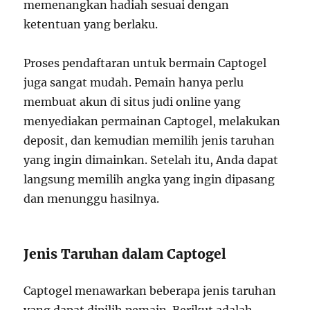
memenangkan hadiah sesuai dengan
ketentuan yang berlaku.
Proses pendaftaran untuk bermain Captogel
juga sangat mudah. Pemain hanya perlu
membuat akun di situs judi online yang
menyediakan permainan Captogel, melakukan
deposit, dan kemudian memilih jenis taruhan
yang ingin dimainkan. Setelah itu, Anda dapat
langsung memilih angka yang ingin dipasang
dan menunggu hasilnya.
Jenis Taruhan dalam Captogel
Captogel menawarkan beberapa jenis taruhan