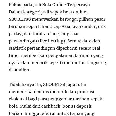
Fokus pada Judi Bola Online Terpercaya
Dalam kategori judi sepak bola online,
SBOBET88 menawarkan berbagai pilihan pasar
taruhan seperti handicap Asia, over/under, mix
parlay, dan taruhan langsung saat
pertandingan (live betting). Semua data dan
statistik pertandingan diperbarui secara real-
time, memberikan pengalaman bermain yang
nyata dan menarik seperti menonton langsung
di stadion.
Tidak hanya itu, SBOBET88 juga rutin
memberikan bonus menarik dan promosi
eksklusif bagi para penggemar taruhan sepak
bola. Mulai dari cashback, bonus deposit
harian, hingga referral untuk teman yang