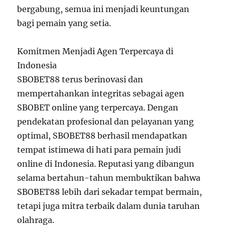
bergabung, semua ini menjadi keuntungan
bagi pemain yang setia.
Komitmen Menjadi Agen Terpercaya di
Indonesia
SBOBET88 terus berinovasi dan
mempertahankan integritas sebagai agen
SBOBET online yang terpercaya. Dengan
pendekatan profesional dan pelayanan yang
optimal, SBOBET88 berhasil mendapatkan
tempat istimewa di hati para pemain judi
online di Indonesia. Reputasi yang dibangun
selama bertahun-tahun membuktikan bahwa
SBOBET88 lebih dari sekadar tempat bermain,
tetapi juga mitra terbaik dalam dunia taruhan
olahraga.