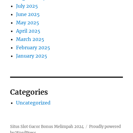
July 2025
June 2025
May 2025
April 2025
March 2025
February 2025
January 2025
Categories
Uncategorized
Situs Slot Gacor Bonus Melimpah 2024
Proudly powered
by WordPress