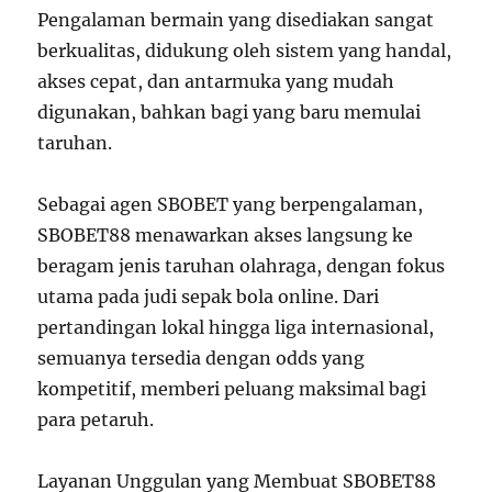
Pengalaman bermain yang disediakan sangat
berkualitas, didukung oleh sistem yang handal,
akses cepat, dan antarmuka yang mudah
digunakan, bahkan bagi yang baru memulai
taruhan.
Sebagai agen SBOBET yang berpengalaman,
SBOBET88 menawarkan akses langsung ke
beragam jenis taruhan olahraga, dengan fokus
utama pada judi sepak bola online. Dari
pertandingan lokal hingga liga internasional,
semuanya tersedia dengan odds yang
kompetitif, memberi peluang maksimal bagi
para petaruh.
Layanan Unggulan yang Membuat SBOBET88