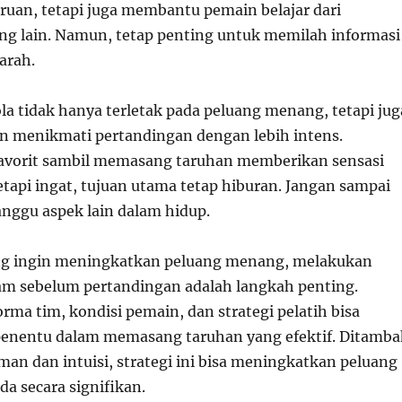
an, tetapi juga membantu pemain belajar dari
g lain. Namun, tetap penting untuk memilah informasi
 arah.
la tidak hanya terletak pada peluang menang, tetapi jug
 menikmati pertandingan dengan lebih intens.
avorit sambil memasang taruhan memberikan sensasi
etapi ingat, tujuan utama tetap hiburan. Jangan sampai
ggu aspek lain dalam hidup.
ng ingin meningkatkan peluang menang, melakukan
am sebelum pertandingan adalah langkah penting.
ma tim, kondisi pemain, dan strategi pelatih bisa
penentu dalam memasang taruhan yang efektif. Ditamb
an dan intuisi, strategi ini bisa meningkatkan peluang
 secara signifikan.