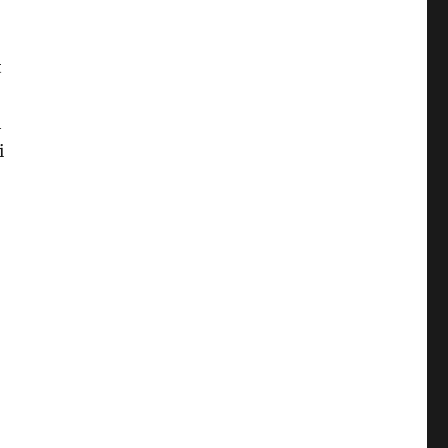
t
h
i