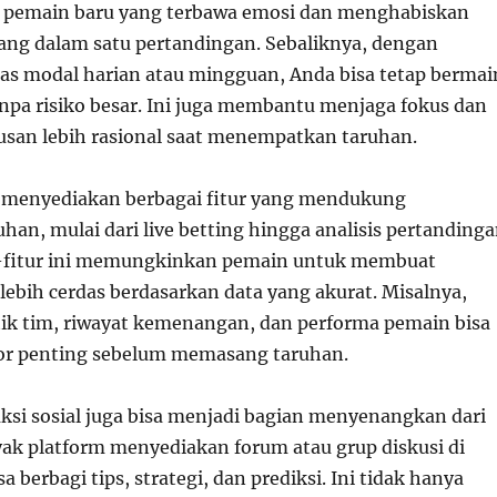
k pemain baru yang terbawa emosi dan menghabiskan
uang dalam satu pertandingan. Sebaliknya, dengan
s modal harian atau mingguan, Anda bisa tetap bermai
pa risiko besar. Ini juga membantu menjaga fokus dan
san lebih rasional saat menempatkan taruhan.
menyediakan berbagai fitur yang mendukung
an, mulai dari live betting hingga analisis pertanding
r-fitur ini memungkinkan pemain untuk membuat
lebih cerdas berdasarkan data yang akurat. Misalnya,
stik tim, riwayat kemenangan, dan performa pemain bisa
or penting sebelum memasang taruhan.
raksi sosial juga bisa menjadi bagian menyenangkan dari
nyak platform menyediakan forum atau grup diskusi di
 berbagi tips, strategi, dan prediksi. Ini tidak hanya