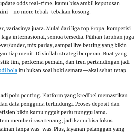
update odds real-time, kamu bisa ambil keputusan
rkini—no more tebak-tebakan kosong.
 variasinya juara. Mulai dari liga top Eropa, kompetisi
 laga internasional, semua tersedia. Pilihan taruhan juga
over/under, mix parlay, sampai live betting yang bikin
n tiap menit. Di sinilah strategi berperan. Buat yang
atistik tim, performa pemain, dan tren pertandingan jadi
udi bola
itu bukan soal hoki semata—akal sehat tetap
adi poin penting. Platform yang kredibel memastikan
dan data pengguna terlindungi. Proses deposit dan
efisien bikin kamu nggak perlu nunggu lama.
stem memberi rasa tenang, jadi kamu bisa fokus
inan tanpa was-was. Plus, layanan pelanggan yang