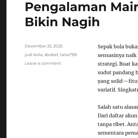
Pengalaman Main
Bikin Nagih
Posted
December 25, 2025
Sepak bola bukan
on
Tags
judi bola
,
sbobet
,
talas789
sensasinya naik 
on
Leave a comment
strategi. Buat 
Serunya
sudut pandang b
Taruhan
yang solid—fitu
Sepak
Bola
variatif. Singka
Online:
Pengalaman
Salah satu alas
Main
di
Dari daftar aku
SBOBET
tanpa ribet. An
yang
sementara pemai
Bikin