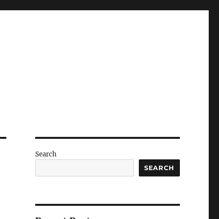
Search
SEARCH