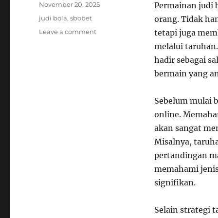
Posted
November 20, 2025
Permainan judi b
on
Tags
judi bola
,
sbobet
orang. Tidak h
on
Leave a comment
tetapi juga me
Strategi
melalui taruhan
Ampuh
hadir sebagai s
Menang
dalam
bermain yang a
Permainan
Bola
Sebelum mulai b
Favoritmu
online. Memaham
akan sangat me
Misalnya, taruh
pertandingan ma
memahami jenis 
signifikan.
Selain strategi