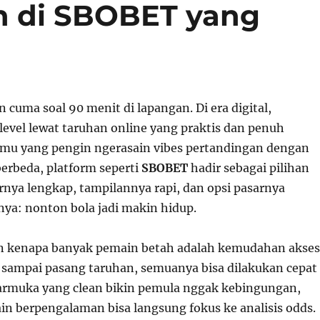
 di SBOBET yang
 cuma soal 90 menit di lapangan. Di era digital,
level lewat taruhan online yang praktis dan penuh
kamu yang pengin ngerasain vibes pertandingan dengan
erbeda, platform seperti
SBOBET
hadir sebagai pilihan
rnya lengkap, tampilannya rapi, dan opsi pasarnya
tnya: nonton bola jadi makin hidup.
an kenapa banyak pemain betah adalah kemudahan akses
n sampai pasang taruhan, semuanya bisa dilakukan cepat
tarmuka yang clean bikin pemula nggak kebingungan,
n berpengalaman bisa langsung fokus ke analisis odds.