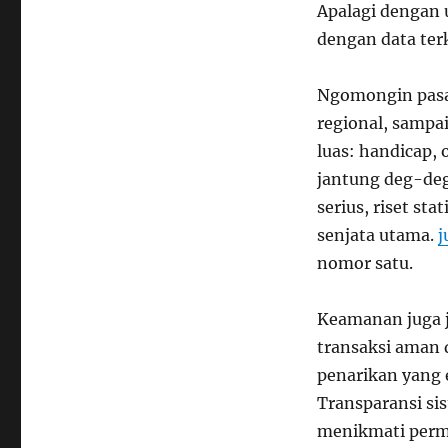
Nagih
Apalagi dengan 
dengan data te
Ngomongin pasar,
regional, sampai
luas: handicap, 
jantung deg-dega
serius, riset st
senjata utama.
j
nomor satu.
Keamanan juga j
transaksi aman 
penarikan yang 
Transparansi si
menikmati perma