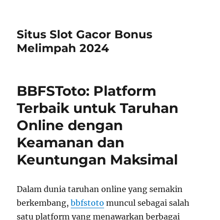
Situs Slot Gacor Bonus
Melimpah 2024
BBFSToto: Platform
Terbaik untuk Taruhan
Online dengan
Keamanan dan
Keuntungan Maksimal
Dalam dunia taruhan online yang semakin
berkembang,
bbfstoto
muncul sebagai salah
satu platform yang menawarkan berbagai