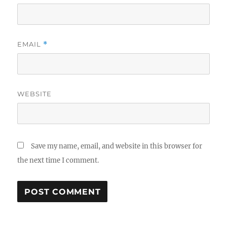
EMAIL
*
WEBSITE
Save my name, email, and website in this browser for
the next time I comment.