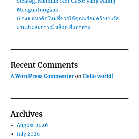
Strategi Memilih Slot Gacor yang Paling
Menguntungkan
เปิดเผยแนวคิดใหม่ที่ช่วยให้คุณพร้อมคว้ารางวัล
ผ่านประสบการณ์ สล็อต ที่แตกต่าง
Recent Comments
A WordPress Commenter
on
Hello world!
Archives
August 2026
July 2026