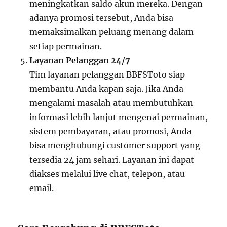
meningkatkan saldo akun mereka. Dengan
adanya promosi tersebut, Anda bisa
memaksimalkan peluang menang dalam
setiap permainan.
Layanan Pelanggan 24/7
Tim layanan pelanggan BBFSToto siap
membantu Anda kapan saja. Jika Anda
mengalami masalah atau membutuhkan
informasi lebih lanjut mengenai permainan,
sistem pembayaran, atau promosi, Anda
bisa menghubungi customer support yang
tersedia 24 jam sehari. Layanan ini dapat
diakses melalui live chat, telepon, atau
email.