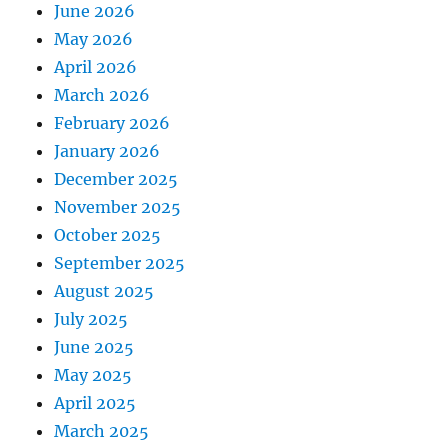
June 2026
May 2026
April 2026
March 2026
February 2026
January 2026
December 2025
November 2025
October 2025
September 2025
August 2025
July 2025
June 2025
May 2025
April 2025
March 2025