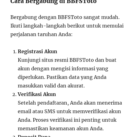
Cara Bergabung di BBFSToto
Bergabung dengan BBFSToto sangat mudah.
Ikuti langkah-langkah berikut untuk memulai
perjalanan taruhan Anda:
Registrasi Akun
Kunjungi situs resmi BBFSToto dan buat
akun dengan mengisi informasi yang
diperlukan. Pastikan data yang Anda
masukkan valid dan akurat.
Verifikasi Akun
Setelah pendaftaran, Anda akan menerima
email atau SMS untuk memverifikasi akun
Anda. Proses verifikasi ini penting untuk
memastikan keamanan akun Anda.