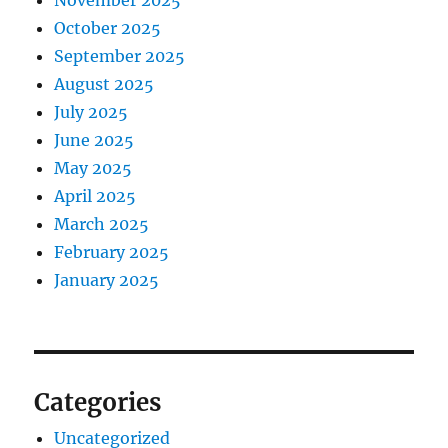
November 2025
October 2025
September 2025
August 2025
July 2025
June 2025
May 2025
April 2025
March 2025
February 2025
January 2025
Categories
Uncategorized