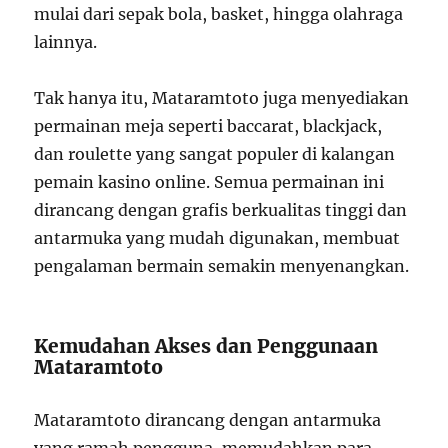
mulai dari sepak bola, basket, hingga olahraga
lainnya.
Tak hanya itu, Mataramtoto juga menyediakan
permainan meja seperti baccarat, blackjack,
dan roulette yang sangat populer di kalangan
pemain kasino online. Semua permainan ini
dirancang dengan grafis berkualitas tinggi dan
antarmuka yang mudah digunakan, membuat
pengalaman bermain semakin menyenangkan.
Kemudahan Akses dan Penggunaan
Mataramtoto
Mataramtoto dirancang dengan antarmuka