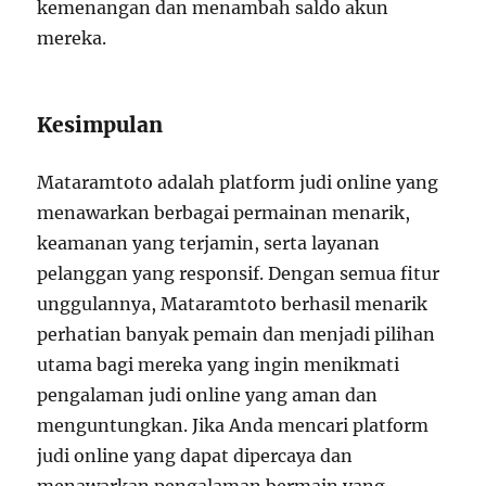
kemenangan dan menambah saldo akun
mereka.
Kesimpulan
Mataramtoto adalah platform judi online yang
menawarkan berbagai permainan menarik,
keamanan yang terjamin, serta layanan
pelanggan yang responsif. Dengan semua fitur
unggulannya, Mataramtoto berhasil menarik
perhatian banyak pemain dan menjadi pilihan
utama bagi mereka yang ingin menikmati
pengalaman judi online yang aman dan
menguntungkan. Jika Anda mencari platform
judi online yang dapat dipercaya dan