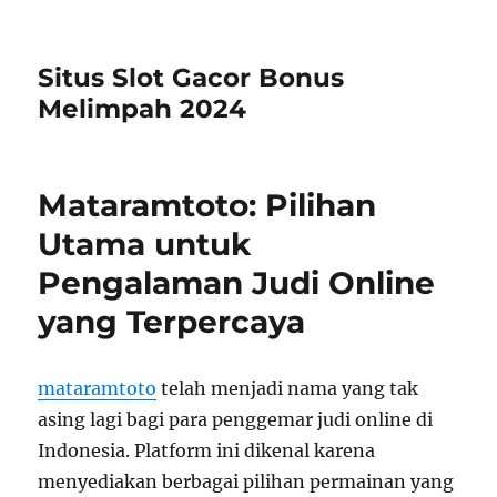
Situs Slot Gacor Bonus
Melimpah 2024
Mataramtoto: Pilihan
Utama untuk
Pengalaman Judi Online
yang Terpercaya
mataramtoto
telah menjadi nama yang tak
asing lagi bagi para penggemar judi online di
Indonesia. Platform ini dikenal karena
menyediakan berbagai pilihan permainan yang