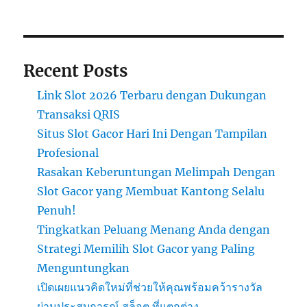
Recent Posts
Link Slot 2026 Terbaru dengan Dukungan
Transaksi QRIS
Situs Slot Gacor Hari Ini Dengan Tampilan
Profesional
Rasakan Keberuntungan Melimpah Dengan
Slot Gacor yang Membuat Kantong Selalu
Penuh!
Tingkatkan Peluang Menang Anda dengan
Strategi Memilih Slot Gacor yang Paling
Menguntungkan
เปิดเผยแนวคิดใหม่ที่ช่วยให้คุณพร้อมคว้ารางวัล
ผ่านประสบการณ์ สล็อต ที่แตกต่าง