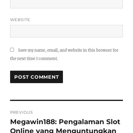
WEBSITE
Save my name, email, and website in this browser for
the next time I comment.
Post
PREVIOUS
navigation
Megawin188: Pengalaman Slot
Previous
post:
Online yang Menguntungkan