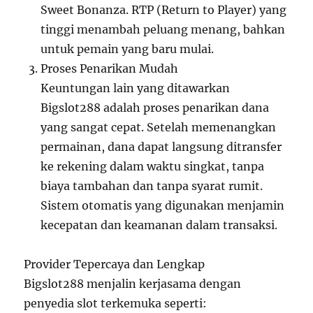
Sweet Bonanza. RTP (Return to Player) yang
tinggi menambah peluang menang, bahkan
untuk pemain yang baru mulai.
Proses Penarikan Mudah
Keuntungan lain yang ditawarkan
Bigslot288 adalah proses penarikan dana
yang sangat cepat. Setelah memenangkan
permainan, dana dapat langsung ditransfer
ke rekening dalam waktu singkat, tanpa
biaya tambahan dan tanpa syarat rumit.
Sistem otomatis yang digunakan menjamin
kecepatan dan keamanan dalam transaksi.
Provider Tepercaya dan Lengkap
Bigslot288 menjalin kerjasama dengan
penyedia slot terkemuka seperti: