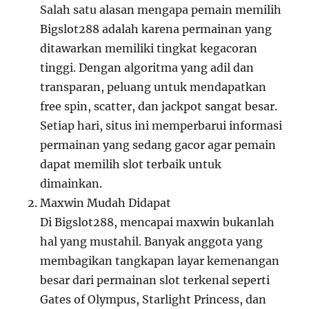
Salah satu alasan mengapa pemain memilih
Bigslot288 adalah karena permainan yang
ditawarkan memiliki tingkat kegacoran
tinggi. Dengan algoritma yang adil dan
transparan, peluang untuk mendapatkan
free spin, scatter, dan jackpot sangat besar.
Setiap hari, situs ini memperbarui informasi
permainan yang sedang gacor agar pemain
dapat memilih slot terbaik untuk
dimainkan.
Maxwin Mudah Didapat
Di Bigslot288, mencapai maxwin bukanlah
hal yang mustahil. Banyak anggota yang
membagikan tangkapan layar kemenangan
besar dari permainan slot terkenal seperti
Gates of Olympus, Starlight Princess, dan