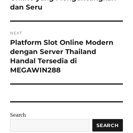
dan Seru
NEXT
Platform Slot Online Modern
Next
post:
dengan Server Thailand
Handal Tersedia di
MEGAWIN288
Search
SEARCH