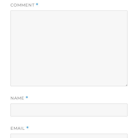
COMMENT
*
NAME
*
EMAIL
*