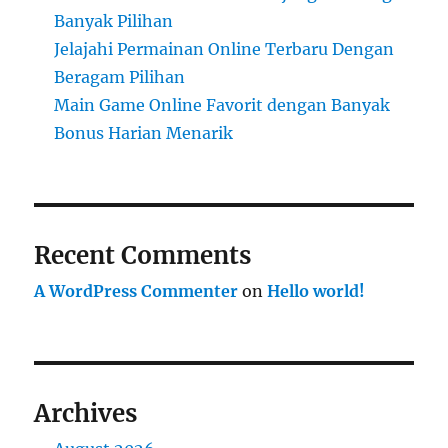
Banyak Pilihan
Jelajahi Permainan Online Terbaru Dengan
Beragam Pilihan
Main Game Online Favorit dengan Banyak
Bonus Harian Menarik
Recent Comments
A WordPress Commenter
on
Hello world!
Archives