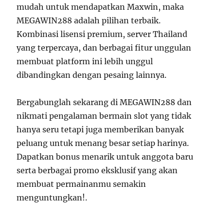
mudah untuk mendapatkan Maxwin, maka
MEGAWIN288 adalah pilihan terbaik.
Kombinasi lisensi premium, server Thailand
yang terpercaya, dan berbagai fitur unggulan
membuat platform ini lebih unggul
dibandingkan dengan pesaing lainnya.
Bergabunglah sekarang di MEGAWIN288 dan
nikmati pengalaman bermain slot yang tidak
hanya seru tetapi juga memberikan banyak
peluang untuk menang besar setiap harinya.
Dapatkan bonus menarik untuk anggota baru
serta berbagai promo eksklusif yang akan
membuat permainanmu semakin
menguntungkan!.