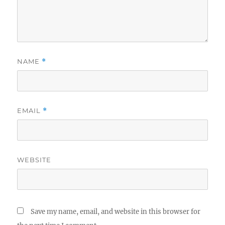
NAME
*
EMAIL
*
WEBSITE
Save my name, email, and website in this browser for