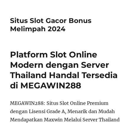
Situs Slot Gacor Bonus
Melimpah 2024
Platform Slot Online
Modern dengan Server
Thailand Handal Tersedia
di MEGAWIN288
MEGAWIN288: Situs Slot Online Premium
dengan Lisensi Grade A, Menarik dan Mudah
Mendapatkan Maxwin Melalui Server Thailand