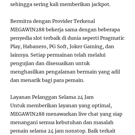
sehingga sering kali memberikan jackpot.
Bermitra dengan Provider Terkenal
MEGAWIN288 bekerja sama dengan beberapa
penyedia slot terbaik di dunia seperti Pragmatic
Play, Habanero, PG Soft, Joker Gaming, dan
lainnya. Setiap permainan telah melalui
pengujian dan disesuaikan untuk
menghasilkan pengalaman bermain yang adil
dan menarik bagi para pemain.
Layanan Pelanggan Selama 24 Jam
Untuk memberikan layanan yang optimal,
MEGAWIN288 menawarkan live chat yang siap
menangani semua kebutuhan dan masalah
pemain selama 24 jam nonstop. Baik terkait