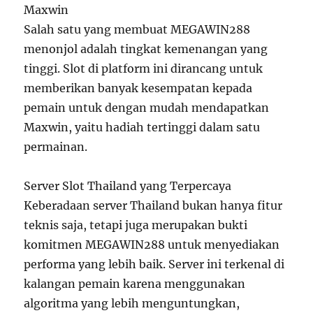
Maxwin
Salah satu yang membuat MEGAWIN288
menonjol adalah tingkat kemenangan yang
tinggi. Slot di platform ini dirancang untuk
memberikan banyak kesempatan kepada
pemain untuk dengan mudah mendapatkan
Maxwin, yaitu hadiah tertinggi dalam satu
permainan.
Server Slot Thailand yang Terpercaya
Keberadaan server Thailand bukan hanya fitur
teknis saja, tetapi juga merupakan bukti
komitmen MEGAWIN288 untuk menyediakan
performa yang lebih baik. Server ini terkenal di
kalangan pemain karena menggunakan
algoritma yang lebih menguntungkan,