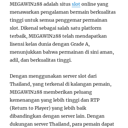
MEGAWIN288 adalah situs
slot
online yang
menawarkan pengalaman bermain berkualitas
tinggi untuk semua penggemar permainan
slot. Dikenal sebagai salah satu platform
terbaik, MEGAWIN288 telah mendapatkan
lisensi kelas dunia dengan Grade A,
menunjukkan bahwa permainan di sini aman,
adil, dan berkualitas tinggi.
Dengan menggunakan server slot dari
Thailand, yang terkenal di kalangan pemain,
MEGAWIN288 memberikan peluang
kemenangan yang lebih tinggi dan RTP
(Return to Player) yang lebih baik
dibandingkan dengan server lain. Dengan
dukungan server Thailand, para pemain dapat