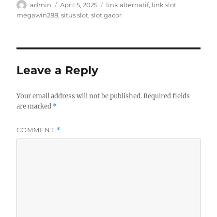
Author
Posted
Tags
admin
April 5, 2025
link alternatif
,
link slot
,
on
megawin288
,
situs slot
,
slot gacor
Leave a Reply
Your email address will not be published.
Required fields
are marked
*
COMMENT
*