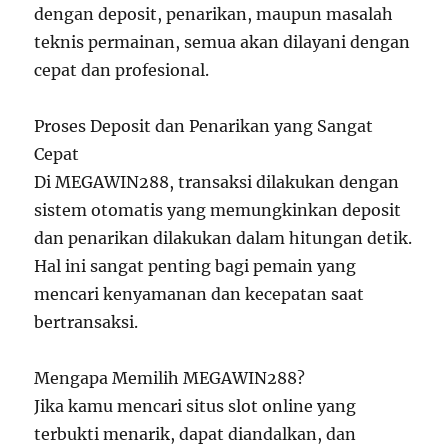
dengan deposit, penarikan, maupun masalah
teknis permainan, semua akan dilayani dengan
cepat dan profesional.
Proses Deposit dan Penarikan yang Sangat
Cepat
Di MEGAWIN288, transaksi dilakukan dengan
sistem otomatis yang memungkinkan deposit
dan penarikan dilakukan dalam hitungan detik.
Hal ini sangat penting bagi pemain yang
mencari kenyamanan dan kecepatan saat
bertransaksi.
Mengapa Memilih MEGAWIN288?
Jika kamu mencari situs slot online yang
terbukti menarik, dapat diandalkan, dan