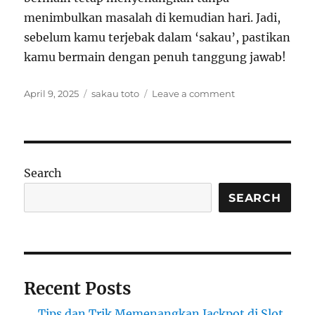
menimbulkan masalah di kemudian hari. Jadi,
sebelum kamu terjebak dalam ‘sakau’, pastikan
kamu bermain dengan penuh tanggung jawab!
Posted
Tags
on
April 9, 2025
sakau toto
Leave a comment
on
Sakau
Toto:
Mengungkap
Fenomena
dan
Search
Rahasia
di
SEARCH
Balik
Kemenangan
yang
Menggoda
Recent Posts
Tips dan Trik Memenangkan Jackpot di Slot