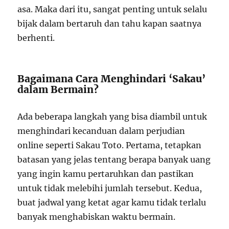
asa. Maka dari itu, sangat penting untuk selalu
bijak dalam bertaruh dan tahu kapan saatnya
berhenti.
Bagaimana Cara Menghindari ‘Sakau’
dalam Bermain?
Ada beberapa langkah yang bisa diambil untuk
menghindari kecanduan dalam perjudian
online seperti Sakau Toto. Pertama, tetapkan
batasan yang jelas tentang berapa banyak uang
yang ingin kamu pertaruhkan dan pastikan
untuk tidak melebihi jumlah tersebut. Kedua,
buat jadwal yang ketat agar kamu tidak terlalu
banyak menghabiskan waktu bermain.