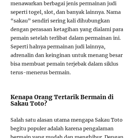
menawarkan berbagai jenis permainan judi
seperti togel, slot, dan banyak lainnya. Nama
“sakau” sendiri sering kali dihubungkan
dengan perasaan ketagihan yang dialami para
pemain setelah terlibat dalam permainan ini.
Seperti halnya permainan judi lainnya,
adrenalin dan keinginan untuk menang besar
bisa membuat pemain terjebak dalam siklus
terus-menerus bermain.
Kenapa Orang Tertarik Bermain di
Sakau Toto?
Salah satu alasan utama mengapa Sakau Toto
begitu populer adalah karena pengalaman
bermain yang mudah dan menghibur. Dengan