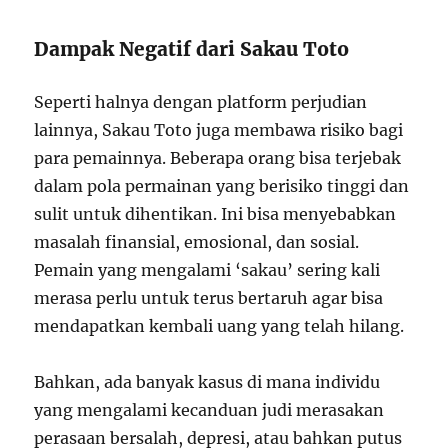
Dampak Negatif dari Sakau Toto
Seperti halnya dengan platform perjudian
lainnya, Sakau Toto juga membawa risiko bagi
para pemainnya. Beberapa orang bisa terjebak
dalam pola permainan yang berisiko tinggi dan
sulit untuk dihentikan. Ini bisa menyebabkan
masalah finansial, emosional, dan sosial.
Pemain yang mengalami ‘sakau’ sering kali
merasa perlu untuk terus bertaruh agar bisa
mendapatkan kembali uang yang telah hilang.
Bahkan, ada banyak kasus di mana individu
yang mengalami kecanduan judi merasakan
perasaan bersalah, depresi, atau bahkan putus