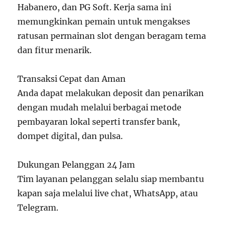
Habanero, dan PG Soft. Kerja sama ini
memungkinkan pemain untuk mengakses
ratusan permainan slot dengan beragam tema
dan fitur menarik.
Transaksi Cepat dan Aman
Anda dapat melakukan deposit dan penarikan
dengan mudah melalui berbagai metode
pembayaran lokal seperti transfer bank,
dompet digital, dan pulsa.
Dukungan Pelanggan 24 Jam
Tim layanan pelanggan selalu siap membantu
kapan saja melalui live chat, WhatsApp, atau
Telegram.