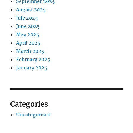
September 2025
August 2025
July 2025
June 2025
May 2025
April 2025
March 2025
February 2025
January 2025
Categories
Uncategorized