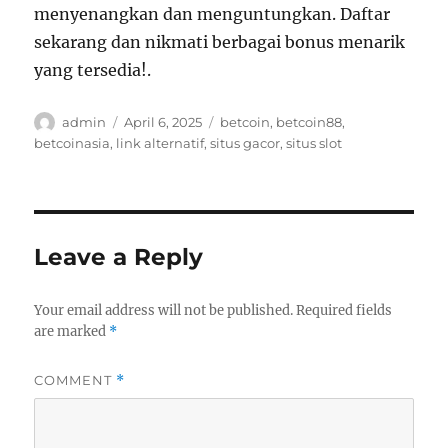
menyenangkan dan menguntungkan. Daftar
sekarang dan nikmati berbagai bonus menarik
yang tersedia!.
Author
Posted
Tags
admin
April 6, 2025
betcoin
,
betcoin88
,
on
betcoinasia
,
link alternatif
,
situs gacor
,
situs slot
Leave a Reply
Your email address will not be published.
Required fields
are marked
*
COMMENT
*