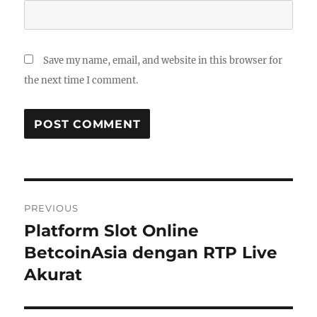
Save my name, email, and website in this browser for
the next time I comment.
Post
PREVIOUS
navigation
Platform Slot Online
Previous
post:
BetcoinAsia dengan RTP Live
Akurat