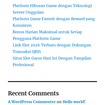
Platform Hiburan Game dengan Teknologi
Server Unggulan
Platform Game Favorit dengan Reward yang
Konsisten
Bonus Harian Maksimal untuk Setiap
Pengguna Platform Game
Link Slot 2026 Terbaru dengan Dukungan
Transaksi QRIS
Situs Slot Gacor Hari Ini Dengan Tampilan
Profesional
Recent Comments
A WordPress Commenter
on
Hello world!