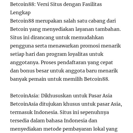
Betcoin88: Versi Situs dengan Fasilitas
Lengkap
Betcoin88 merupakan salah satu cabang dari
Betcoin yang menyediakan layanan tambahan.
Situs ini dirancang untuk memudahkan
pengguna serta menawarkan promosi menarik
setiap hari dan program loyalitas untuk
anggotanya. Proses pendaftaran yang cepat
dan bonus besar untuk anggota baru menarik
banyak pemain untuk memilih Betcoin88.
BetcoinAsia: Dikhususkan untuk Pasar Asia
BetcoinAsia ditujukan khusus untuk pasar Asia,
termasuk Indonesia. Situs ini sepenuhnya
tersedia dalam bahasa Indonesia dan
menyediakan metode pembayaran lokal yang