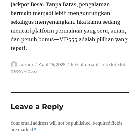
Jackpot Besar Tanpa Batas, pengalaman
bermain menjadi lebih menguntungkan
sekaligus menyenangkan. Jika kamu sedang
mencari platform permainan yang seru, aman,
dan penuh bonus—VIP555 adalah pilihan yang
tepat!.
Author
Posted
Tags
admin
April 26, 2025
link alternatif
,
link slot
,
slot
on
gacor
,
vip555
Leave a Reply
Your email address will not be published.
Required fields
are marked
*