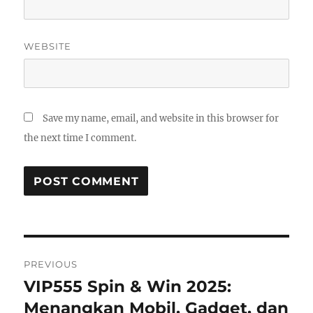
WEBSITE
Save my name, email, and website in this browser for
the next time I comment.
Post
PREVIOUS
navigation
VIP555 Spin & Win 2025:
Previous
post:
Menangkan Mobil, Gadget, dan