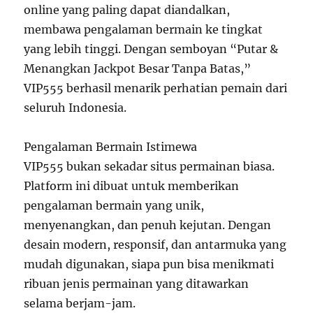
online yang paling dapat diandalkan,
membawa pengalaman bermain ke tingkat
yang lebih tinggi. Dengan semboyan “Putar &
Menangkan Jackpot Besar Tanpa Batas,”
VIP555 berhasil menarik perhatian pemain dari
seluruh Indonesia.
Pengalaman Bermain Istimewa
VIP555 bukan sekadar situs permainan biasa.
Platform ini dibuat untuk memberikan
pengalaman bermain yang unik,
menyenangkan, dan penuh kejutan. Dengan
desain modern, responsif, dan antarmuka yang
mudah digunakan, siapa pun bisa menikmati
ribuan jenis permainan yang ditawarkan
selama berjam-jam.