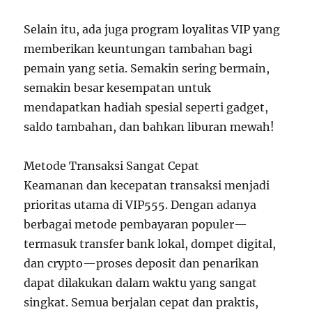
Selain itu, ada juga program loyalitas VIP yang
memberikan keuntungan tambahan bagi
pemain yang setia. Semakin sering bermain,
semakin besar kesempatan untuk
mendapatkan hadiah spesial seperti gadget,
saldo tambahan, dan bahkan liburan mewah!
Metode Transaksi Sangat Cepat
Keamanan dan kecepatan transaksi menjadi
prioritas utama di VIP555. Dengan adanya
berbagai metode pembayaran populer—
termasuk transfer bank lokal, dompet digital,
dan crypto—proses deposit dan penarikan
dapat dilakukan dalam waktu yang sangat
singkat. Semua berjalan cepat dan praktis,