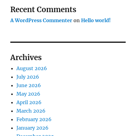
Recent Comments
A WordPress Commenter
on
Hello world!
Archives
August 2026
July 2026
June 2026
May 2026
April 2026
March 2026
February 2026
January 2026