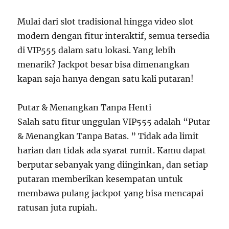
Mulai dari slot tradisional hingga video slot
modern dengan fitur interaktif, semua tersedia
di VIP555 dalam satu lokasi. Yang lebih
menarik? Jackpot besar bisa dimenangkan
kapan saja hanya dengan satu kali putaran!
Putar & Menangkan Tanpa Henti
Salah satu fitur unggulan VIP555 adalah “Putar
& Menangkan Tanpa Batas. ” Tidak ada limit
harian dan tidak ada syarat rumit. Kamu dapat
berputar sebanyak yang diinginkan, dan setiap
putaran memberikan kesempatan untuk
membawa pulang jackpot yang bisa mencapai
ratusan juta rupiah.