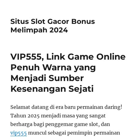
Situs Slot Gacor Bonus
Melimpah 2024
VIP555, Link Game Online
Penuh Warna yang
Menjadi Sumber
Kesenangan Sejati
Selamat datang di era baru permainan daring!
Tahun 2025 menjadi masa yang sangat
berharga bagi penggemar game slot, dan
vip555
muncul sebagai pemimpin permainan