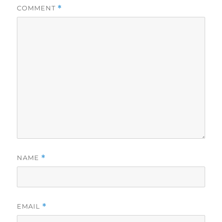
COMMENT
*
NAME
*
EMAIL
*