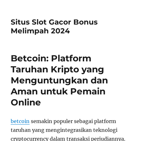
Situs Slot Gacor Bonus
Melimpah 2024
Betcoin: Platform
Taruhan Kripto yang
Menguntungkan dan
Aman untuk Pemain
Online
betcoin
semakin populer sebagai platform
taruhan yang mengintegrasikan teknologi
cryptocurrency dalam transaksi perjudiannya.