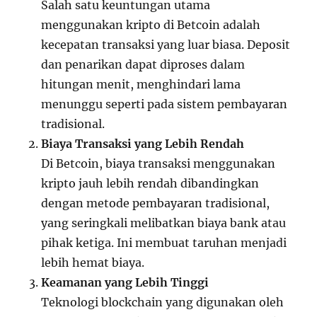
Salah satu keuntungan utama
menggunakan kripto di Betcoin adalah
kecepatan transaksi yang luar biasa. Deposit
dan penarikan dapat diproses dalam
hitungan menit, menghindari lama
menunggu seperti pada sistem pembayaran
tradisional.
Biaya Transaksi yang Lebih Rendah
Di Betcoin, biaya transaksi menggunakan
kripto jauh lebih rendah dibandingkan
dengan metode pembayaran tradisional,
yang seringkali melibatkan biaya bank atau
pihak ketiga. Ini membuat taruhan menjadi
lebih hemat biaya.
Keamanan yang Lebih Tinggi
Teknologi blockchain yang digunakan oleh