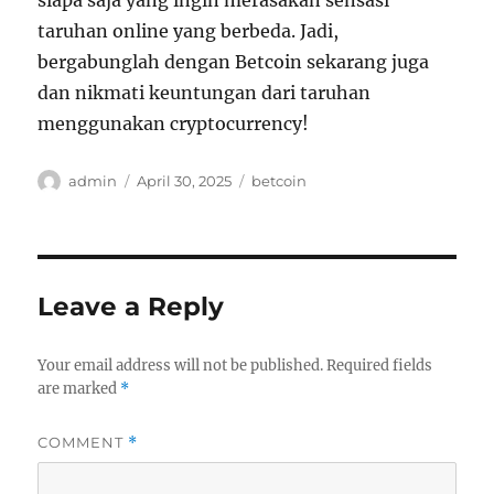
siapa saja yang ingin merasakan sensasi
taruhan online yang berbeda. Jadi,
bergabunglah dengan Betcoin sekarang juga
dan nikmati keuntungan dari taruhan
menggunakan cryptocurrency!
Author
Posted
Tags
admin
April 30, 2025
betcoin
on
Leave a Reply
Your email address will not be published.
Required fields
are marked
*
COMMENT
*