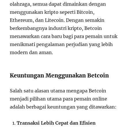
olahraga, semua dapat dimainkan dengan
menggunakan kripto seperti Bitcoin,
Ethereum, dan Litecoin. Dengan semakin
berkembangnya industri kripto, Betcoin
menawarkan cara baru bagi para pemain untuk
menikmati pengalaman perjudian yang lebih
modern dan aman.
Keuntungan Menggunakan Betcoin
Salah satu alasan utama mengapa Betcoin
menjadi pilihan utama para pemain online
adalah berbagai keuntungan yang ditawarkan:
Transaksi Lebih Cepat dan Efisien