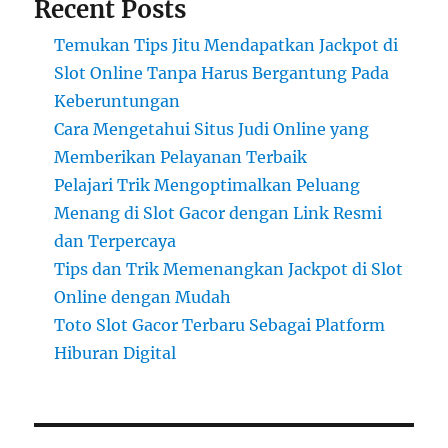
Recent Posts
Temukan Tips Jitu Mendapatkan Jackpot di
Slot Online Tanpa Harus Bergantung Pada
Keberuntungan
Cara Mengetahui Situs Judi Online yang
Memberikan Pelayanan Terbaik
Pelajari Trik Mengoptimalkan Peluang
Menang di Slot Gacor dengan Link Resmi
dan Terpercaya
Tips dan Trik Memenangkan Jackpot di Slot
Online dengan Mudah
Toto Slot Gacor Terbaru Sebagai Platform
Hiburan Digital