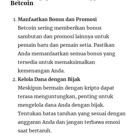
Betcoin
Manfaatkan Bonus dan Promosi
Betcoin sering memberikan bonus
sambutan dan promosi lainnya untuk
pemain baru dan pemain setia. Pastikan
Anda memanfaatkan semua bonus yang
tersedia untuk memaksimalkan
kemenangan Anda.
Kelola Dana dengan Bijak
Meskipun bermain dengan kripto dapat
terasa menguntungkan, penting untuk
mengelola dana Anda dengan bijak.
Tentukan batas taruhan yang sesuai dengan
anggaran Anda dan jangan terbawa emosi
saat bertaruh.