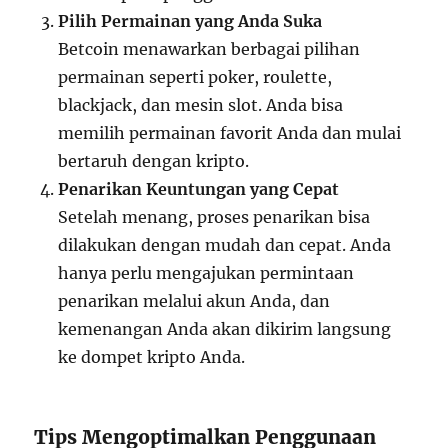
Pilih Permainan yang Anda Suka
Betcoin menawarkan berbagai pilihan
permainan seperti poker, roulette,
blackjack, dan mesin slot. Anda bisa
memilih permainan favorit Anda dan mulai
bertaruh dengan kripto.
Penarikan Keuntungan yang Cepat
Setelah menang, proses penarikan bisa
dilakukan dengan mudah dan cepat. Anda
hanya perlu mengajukan permintaan
penarikan melalui akun Anda, dan
kemenangan Anda akan dikirim langsung
ke dompet kripto Anda.
Tips Mengoptimalkan Penggunaan