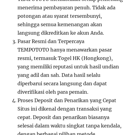
menerima pembayaran penuh. Tidak ada
potongan atau syarat tersembunyi,
sehingga semua kemenangan akan
langsung dikreditkan ke akun Anda.
Pasar Resmi dan Terpercaya
TEMPOTOTO hanya menawarkan pasar
resmi, termasuk Togel HK (Hongkong),
yang memiliki reputasi untuk hasil undian
yang adil dan sah. Data hasil selalu
diperbarui secara langsung dan dapat
diverifikasi oleh para pemain.
Proses Deposit dan Penarikan yang Cepat
Situs ini dikenal dengan transaksi yang
cepat. Deposit dan penarikan biasanya
selesai dalam waktu singkat tanpa kendala,
dengan berbagai pilihan metode