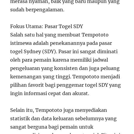
merasa nyaman, baik yang baru maupun yang
sudah berpengalaman.
Fokus Utama: Pasar Togel SDY
Salah satu hal yang membuat Tempototo
istimewa adalah penekanannya pada pasar
togel Sydney (SDY). Pasar ini sangat diminati
oleh para pemain karena memiliki jadwal
pengeluaran yang konsisten dan juga peluang
kemenangan yang tinggi. Tempototo menjadi
pilihan favorit bagi penggemar togel SDY yang
ingin informasi cepat dan akurat.
Selain itu, Tempototo juga menyediakan
statistik dan data keluaran sebelumnya yang
sangat berguna bagi pemain untuk