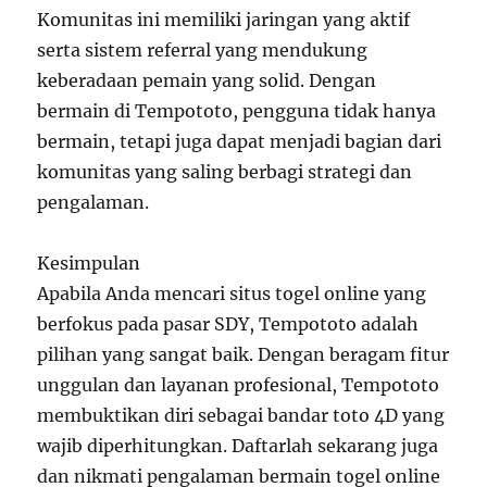
Komunitas ini memiliki jaringan yang aktif
serta sistem referral yang mendukung
keberadaan pemain yang solid. Dengan
bermain di Tempototo, pengguna tidak hanya
bermain, tetapi juga dapat menjadi bagian dari
komunitas yang saling berbagi strategi dan
pengalaman.
Kesimpulan
Apabila Anda mencari situs togel online yang
berfokus pada pasar SDY, Tempototo adalah
pilihan yang sangat baik. Dengan beragam fitur
unggulan dan layanan profesional, Tempototo
membuktikan diri sebagai bandar toto 4D yang
wajib diperhitungkan. Daftarlah sekarang juga
dan nikmati pengalaman bermain togel online