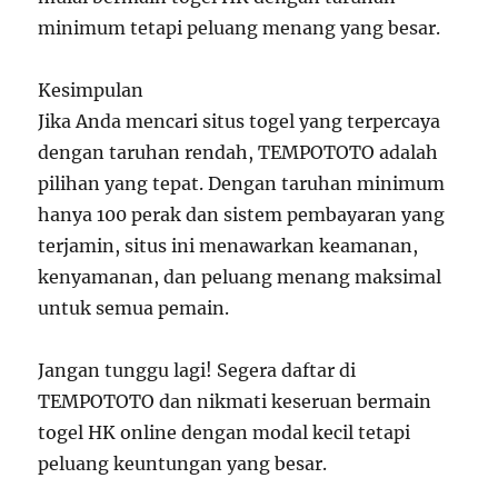
minimum tetapi peluang menang yang besar.
Kesimpulan
Jika Anda mencari situs togel yang terpercaya
dengan taruhan rendah, TEMPOTOTO adalah
pilihan yang tepat. Dengan taruhan minimum
hanya 100 perak dan sistem pembayaran yang
terjamin, situs ini menawarkan keamanan,
kenyamanan, dan peluang menang maksimal
untuk semua pemain.
Jangan tunggu lagi! Segera daftar di
TEMPOTOTO dan nikmati keseruan bermain
togel HK online dengan modal kecil tetapi
peluang keuntungan yang besar.