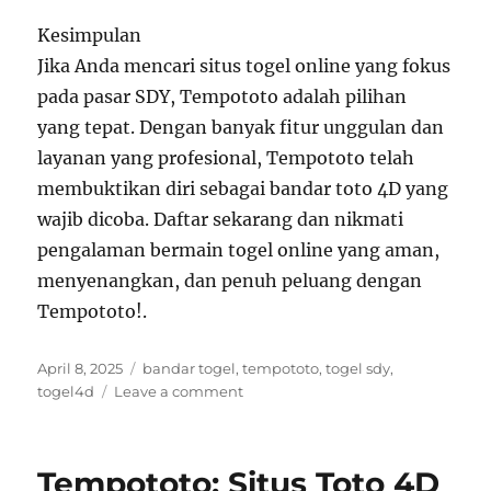
Kesimpulan
Jika Anda mencari situs togel online yang fokus
pada pasar SDY, Tempototo adalah pilihan
yang tepat. Dengan banyak fitur unggulan dan
layanan yang profesional, Tempototo telah
membuktikan diri sebagai bandar toto 4D yang
wajib dicoba. Daftar sekarang dan nikmati
pengalaman bermain togel online yang aman,
menyenangkan, dan penuh peluang dengan
Tempototo!.
Posted
Tags
April 8, 2025
bandar togel
,
tempototo
,
togel sdy
,
on
on
togel4d
Leave a comment
Main
Togel
4D
Tempototo: Situs Toto 4D
Online