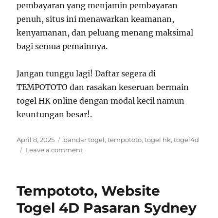
pembayaran yang menjamin pembayaran
penuh, situs ini menawarkan keamanan,
kenyamanan, dan peluang menang maksimal
bagi semua pemainnya.
Jangan tunggu lagi! Daftar segera di
TEMPOTOTO dan rasakan keseruan bermain
togel HK online dengan modal kecil namun
keuntungan besar!.
Posted
Tags
April 8, 2025
bandar togel
,
tempototo
,
togel hk
,
togel4d
on
on
Leave a comment
TEMPOTOTO
Togel
HK:
Tempototo, Website
Bukti
Bayar
Togel 4D Pasaran Sydney
Full