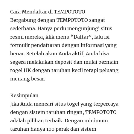
Cara Mendaftar di TEMPOTOTO
Bergabung dengan TEMPOTOTO sangat
sederhana. Hanya perlu mengunjungi situs
resmi mereka, klik menu “Daftar”, lalu isi
formulir pendaftaran dengan informasi yang
benar. Setelah akun Anda aktif, Anda bisa
segera melakukan deposit dan mulai bermain
togel HK dengan taruhan kecil tetapi peluang
menang besar.
Kesimpulan
Jika Anda mencari situs togel yang terpercaya
dengan sistem taruhan ringan, TEMPOTOTO
adalah pilihan terbaik. Dengan minimum
taruhan hanya 100 perak dan sistem