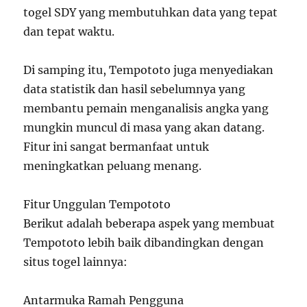
togel SDY yang membutuhkan data yang tepat
dan tepat waktu.
Di samping itu, Tempototo juga menyediakan
data statistik dan hasil sebelumnya yang
membantu pemain menganalisis angka yang
mungkin muncul di masa yang akan datang.
Fitur ini sangat bermanfaat untuk
meningkatkan peluang menang.
Fitur Unggulan Tempototo
Berikut adalah beberapa aspek yang membuat
Tempototo lebih baik dibandingkan dengan
situs togel lainnya:
Antarmuka Ramah Pengguna