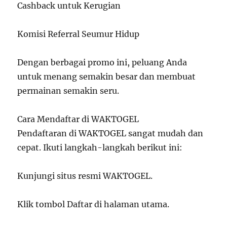
Cashback untuk Kerugian
Komisi Referral Seumur Hidup
Dengan berbagai promo ini, peluang Anda
untuk menang semakin besar dan membuat
permainan semakin seru.
Cara Mendaftar di WAKTOGEL
Pendaftaran di WAKTOGEL sangat mudah dan
cepat. Ikuti langkah-langkah berikut ini:
Kunjungi situs resmi WAKTOGEL.
Klik tombol Daftar di halaman utama.