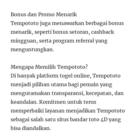
Bonus dan Promo Menarik
Tempototo juga menawarkan berbagai bonus
menarik, seperti bonus setoran, cashback
mingguan, serta program referral yang
menguntungkan.
Mengapa Memilih Tempototo?
Di banyak platform togel online, Tempototo
menjadi pilihan utama bagi pemain yang
mengutamakan transparansi, kecepatan, dan
keandalan. Komitmen untuk terus
memperbaiki layanan menjadikan Tempototo
sebagai salah satu situs bandar toto 4D yang
bisa diandalkan.