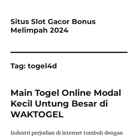
Situs Slot Gacor Bonus
Melimpah 2024
Tag:
togel4d
Main Togel Online Modal
Kecil Untung Besar di
WAKTOGEL
Industri perjudian di internet tumbuh dengan