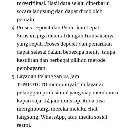
terverifikasi. Hasil data selalu diperbarui
secara langsung dan dapat dicek oleh
pemain.
Proses Deposit dan Penarikan Cepat
Situs ini juga dikenal dengan transaksinya
yang cepat. Proses deposit dan penarikan
dapat selesai dalam beberapa menit, tanpa
kesulitan dan berbagai pilihan metode
pembayaran.
Layanan Pelanggan 24 Jam
TEMPOTOTO mempunyai tim layanan
pelanggan profesional yang siap membantu
kapan saja, 24 jam nonstop. Anda bisa
menghubungi mereka melalui chat
langsung, WhatsApp, atau media sosial
resmi.