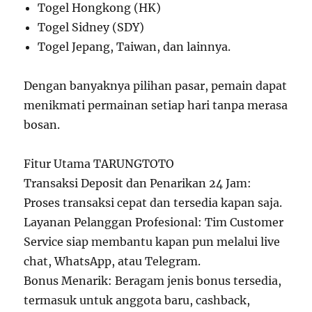
Togel Hongkong (HK)
Togel Sidney (SDY)
Togel Jepang, Taiwan, dan lainnya.
Dengan banyaknya pilihan pasar, pemain dapat
menikmati permainan setiap hari tanpa merasa
bosan.
Fitur Utama TARUNGTOTO
Transaksi Deposit dan Penarikan 24 Jam:
Proses transaksi cepat dan tersedia kapan saja.
Layanan Pelanggan Profesional: Tim Customer
Service siap membantu kapan pun melalui live
chat, WhatsApp, atau Telegram.
Bonus Menarik: Beragam jenis bonus tersedia,
termasuk untuk anggota baru, cashback,