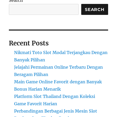
Search
Pecinta
Toto
SEARCH
Recent Posts
Nikmati Toto Slot Modal Terjangkau Dengan
Banyak Pilihan
Jelajahi Permainan Online Terbaru Dengan
Beragam Pilihan
Main Game Online Favorit dengan Banyak
Bonus Harian Menarik
Platform Slot Thailand Dengan Koleksi
Game Favorit Harian
Perbandingan Berbagai Jenis Mesin Slot