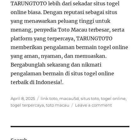
TARUNGTOTO lebih dari sekadar situs togel
online biasa. Dengan reputasi sebagai situs
yang menawarkan peluang tinggi untuk
menang, penyedia Toto Macau terbesar, serta
platform yang terpercaya, TARUNGTOTO
memberikan pengalaman bermain togel online
yang aman, nyaman, dan memuaskan.
Bergabunglah sekarang dan nikmati
pengalaman bermain di situs togel online
terbaik di Indonesia!.
Posted
Tags
April 8, 2025
link toto
,
macau5d
,
situs toto
,
togel online
,
on
on
togel terpercaya
,
toto macau
Leave a comment
TARUNGTOTO
Situs
Paling
Dicari
Para