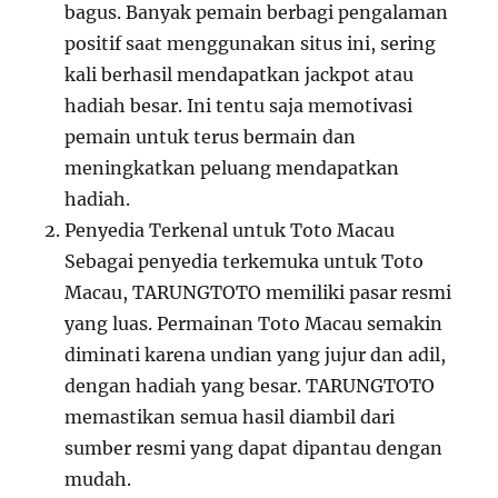
bagus. Banyak pemain berbagi pengalaman
positif saat menggunakan situs ini, sering
kali berhasil mendapatkan jackpot atau
hadiah besar. Ini tentu saja memotivasi
pemain untuk terus bermain dan
meningkatkan peluang mendapatkan
hadiah.
Penyedia Terkenal untuk Toto Macau
Sebagai penyedia terkemuka untuk Toto
Macau, TARUNGTOTO memiliki pasar resmi
yang luas. Permainan Toto Macau semakin
diminati karena undian yang jujur dan adil,
dengan hadiah yang besar. TARUNGTOTO
memastikan semua hasil diambil dari
sumber resmi yang dapat dipantau dengan
mudah.