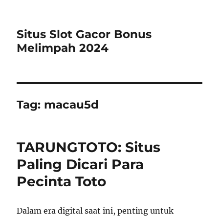
Situs Slot Gacor Bonus
Melimpah 2024
Tag:
macau5d
TARUNGTOTO: Situs
Paling Dicari Para
Pecinta Toto
Dalam era digital saat ini, penting untuk