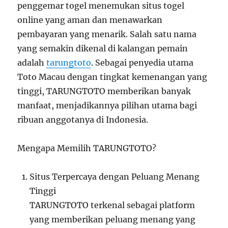
penggemar togel menemukan situs togel
online yang aman dan menawarkan
pembayaran yang menarik. Salah satu nama
yang semakin dikenal di kalangan pemain
adalah
tarungtoto
. Sebagai penyedia utama
Toto Macau dengan tingkat kemenangan yang
tinggi, TARUNGTOTO memberikan banyak
manfaat, menjadikannya pilihan utama bagi
ribuan anggotanya di Indonesia.
Mengapa Memilih TARUNGTOTO?
Situs Terpercaya dengan Peluang Menang
Tinggi
TARUNGTOTO terkenal sebagai platform
yang memberikan peluang menang yang