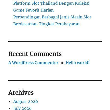
Platform Slot Thailand Dengan Koleksi
Game Favorit Harian
Perbandingan Berbagai Jenis Mesin Slot
Berdasarkan Tingkat Pembayaran
Recent Comments
A WordPress Commenter
on
Hello world!
Archives
August 2026
July 2026