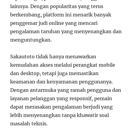
lainnya. Dengan popularitas yang terus
berkembang, platform ini menarik banyak
penggemar judi online yang mencari
pengalaman taruhan yang menyenangkan dan
menguntungkan.
Sakautoto tidak hanya menawarkan
kemudahan akses melalui perangkat mobile
dan desktop, tetapi juga memastikan
keamanan dan kenyamanan penggunanya.
Dengan antarmuka yang ramah pengguna dan
layanan pelanggan yang responsif, pemain
dapat merasakan pengalaman berjudi yang
lebih menyenangkan tanpa khawatir soal
masalah teknis.