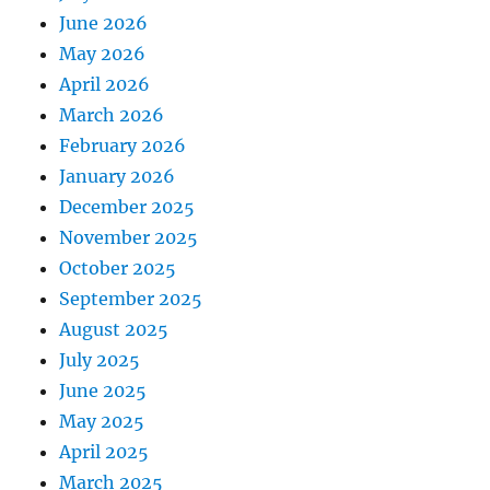
June 2026
May 2026
April 2026
March 2026
February 2026
January 2026
December 2025
November 2025
October 2025
September 2025
August 2025
July 2025
June 2025
May 2025
April 2025
March 2025