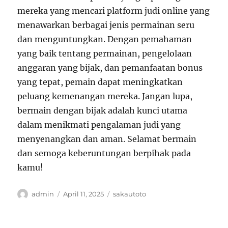
mereka yang mencari platform judi online yang
menawarkan berbagai jenis permainan seru
dan menguntungkan. Dengan pemahaman
yang baik tentang permainan, pengelolaan
anggaran yang bijak, dan pemanfaatan bonus
yang tepat, pemain dapat meningkatkan
peluang kemenangan mereka. Jangan lupa,
bermain dengan bijak adalah kunci utama
dalam menikmati pengalaman judi yang
menyenangkan dan aman. Selamat bermain
dan semoga keberuntungan berpihak pada
kamu!
Author
Posted
Tags
admin
April 11, 2025
sakautoto
on