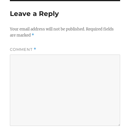
Leave a Reply
Your email address will not be published.
Required fields
are marked
*
COMMENT
*