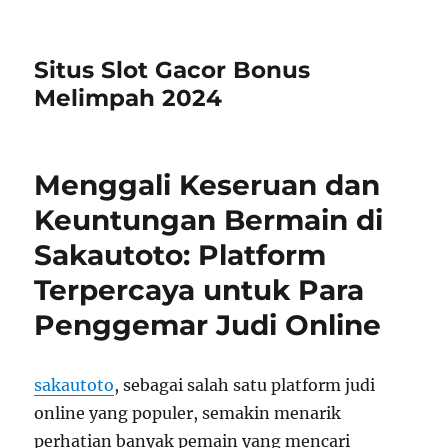
Situs Slot Gacor Bonus
Melimpah 2024
Menggali Keseruan dan
Keuntungan Bermain di
Sakautoto: Platform
Terpercaya untuk Para
Penggemar Judi Online
sakautoto
, sebagai salah satu platform judi
online yang populer, semakin menarik
perhatian banyak pemain yang mencari