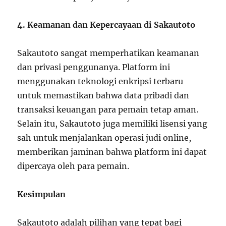
4. Keamanan dan Kepercayaan di Sakautoto
Sakautoto sangat memperhatikan keamanan
dan privasi penggunanya. Platform ini
menggunakan teknologi enkripsi terbaru
untuk memastikan bahwa data pribadi dan
transaksi keuangan para pemain tetap aman.
Selain itu, Sakautoto juga memiliki lisensi yang
sah untuk menjalankan operasi judi online,
memberikan jaminan bahwa platform ini dapat
dipercaya oleh para pemain.
Kesimpulan
Sakautoto adalah pilihan yang tepat bagi