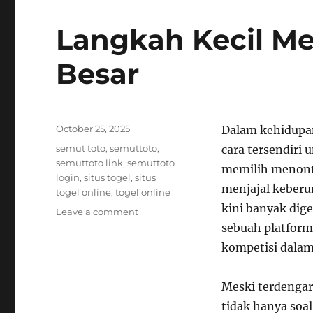
Langkah Kecil M
Besar
Posted
October 25, 2025
Dalam kehidupan
on
Tags
semut toto
,
semuttoto
,
cara tersendiri 
semuttoto link
,
semuttoto
memilih menonto
login
,
situs togel
,
situs
menjajal keberu
togel online
,
togel online
kini banyak dig
on
Leave a comment
Langkah
sebuah platform
Kecil
kompetisi dalam 
Menuju
Kesempatan
Besar
Meski terdengar
tidak hanya soal