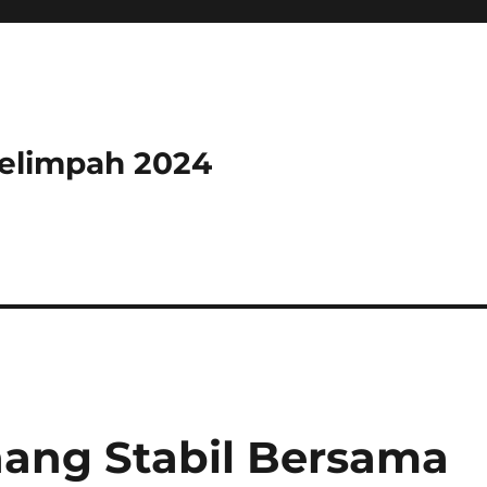
Melimpah 2024
ang Stabil Bersama