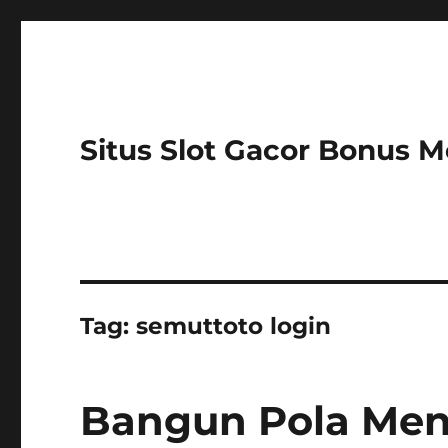
Situs Slot Gacor Bonus 
Tag:
semuttoto login
Bangun Pola Men