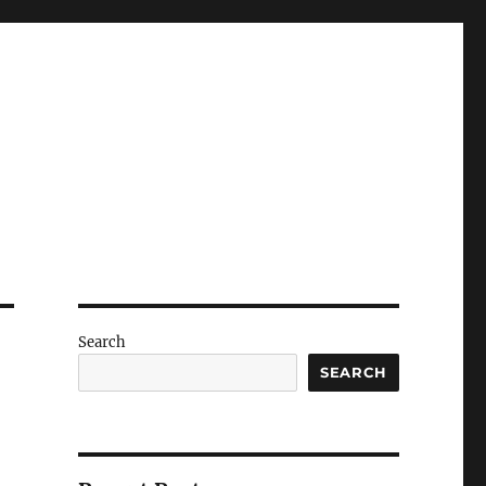
Search
SEARCH