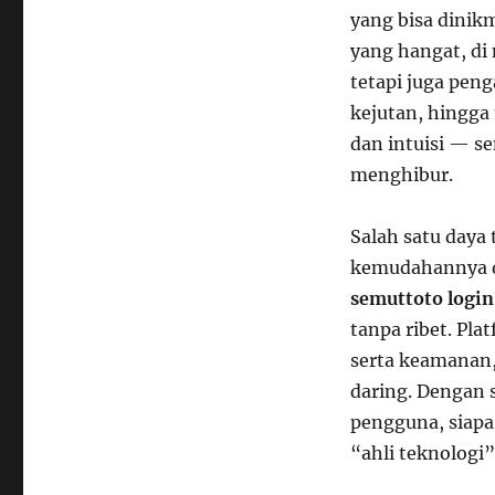
yang bisa dinik
yang hangat, di
tetapi juga pen
kejutan, hingg
dan intuisi — s
menghibur.
Salah satu daya 
kemudahannya di
semuttoto login
tanpa ribet. Pl
serta keamanan,
daring. Dengan 
pengguna, siapa
“ahli teknologi”