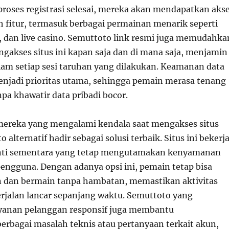
 proses registrasi selesai, mereka akan mendapatkan aks
h fitur, termasuk berbagai permainan menarik seperti
k, dan live casino. Semuttoto link resmi juga memudahka
gakses situs ini kapan saja dan di mana saja, menjamin
m setiap sesi taruhan yang dilakukan. Keamanan data
enjadi prioritas utama, sehingga pemain merasa tenang
pa khawatir data pribadi bocor.
i mereka yang mengalami kendala saat mengakses situs
 alternatif hadir sebagai solusi terbaik. Situs ini bekerj
nti sementara yang tetap mengutamakan kenyamanan
ngguna. Dengan adanya opsi ini, pemain tetap bisa
 dan bermain tanpa hambatan, memastikan aktivitas
erjalan lancar sepanjang waktu. Semuttoto yang
yanan pelanggan responsif juga membantu
erbagai masalah teknis atau pertanyaan terkait akun,