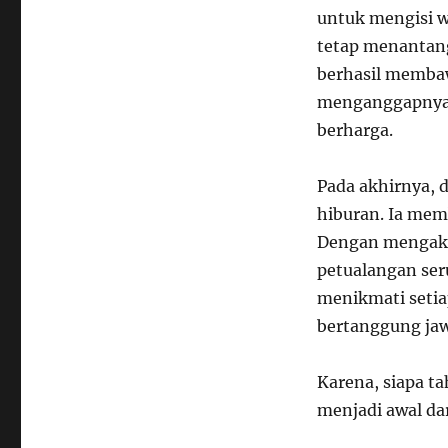
untuk mengisi 
tetap menantang.
berhasil membaw
menganggapnya 
berharga.
Pada akhirnya, 
hiburan. Ia mem
Dengan mengaks
petualangan ser
menikmati setia
bertanggung ja
Karena, siapa ta
menjadi awal dar