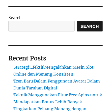
Menuju
Kesempatan
Besar
Search
SEARCH
Recent Posts
Strategi Efektif Mengalahkan Mesin Slot
Online dan Menang Konsisten
Tren Baru Dalam Penggunaan Avatar Dalam
Dunia Taruhan Digital
Teknik Menggunakan Fitur Free Spins untuk
Mendapatkan Bonus Lebih Banyak
Tingkatkan Peluang Menang dengan