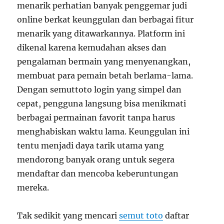
menarik perhatian banyak penggemar judi
online berkat keunggulan dan berbagai fitur
menarik yang ditawarkannya. Platform ini
dikenal karena kemudahan akses dan
pengalaman bermain yang menyenangkan,
membuat para pemain betah berlama-lama.
Dengan semuttoto login yang simpel dan
cepat, pengguna langsung bisa menikmati
berbagai permainan favorit tanpa harus
menghabiskan waktu lama. Keunggulan ini
tentu menjadi daya tarik utama yang
mendorong banyak orang untuk segera
mendaftar dan mencoba keberuntungan
mereka.
Tak sedikit yang mencari
semut toto
daftar