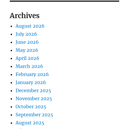
Archives
August 2026
July 2026
June 2026
May 2026
April 2026
March 2026
February 2026
January 2026
December 2025
November 2025
October 2025
September 2025
August 2025