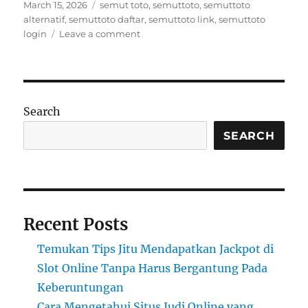
Posted
Tags
March 15, 2026
semut toto
,
semuttoto
,
semuttoto
on
alternatif
,
semuttoto daftar
,
semuttoto link
,
semuttoto
on
login
Leave a comment
Bangun
Pola
Menang
Stabil
Bersama
Search
Situs
Togel
SEARCH
Online
Berkualitas
Recent Posts
Temukan Tips Jitu Mendapatkan Jackpot di
Slot Online Tanpa Harus Bergantung Pada
Keberuntungan
Cara Mengetahui Situs Judi Online yang