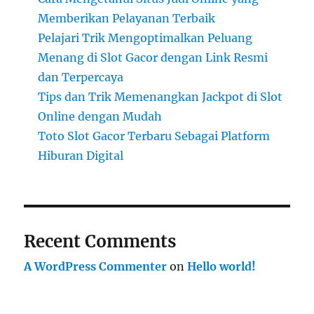
Memberikan Pelayanan Terbaik
Pelajari Trik Mengoptimalkan Peluang
Menang di Slot Gacor dengan Link Resmi
dan Terpercaya
Tips dan Trik Memenangkan Jackpot di Slot
Online dengan Mudah
Toto Slot Gacor Terbaru Sebagai Platform
Hiburan Digital
Recent Comments
A WordPress Commenter
on
Hello world!