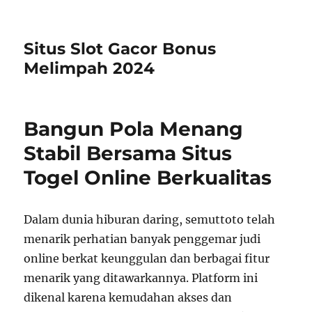
Situs Slot Gacor Bonus
Melimpah 2024
Bangun Pola Menang
Stabil Bersama Situs
Togel Online Berkualitas
Dalam dunia hiburan daring, semuttoto telah
menarik perhatian banyak penggemar judi
online berkat keunggulan dan berbagai fitur
menarik yang ditawarkannya. Platform ini
dikenal karena kemudahan akses dan