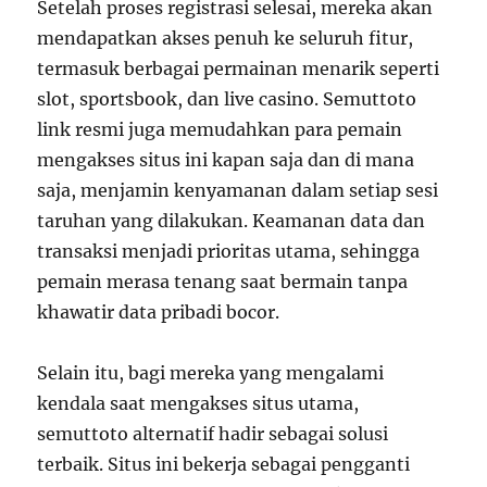
Setelah proses registrasi selesai, mereka akan
mendapatkan akses penuh ke seluruh fitur,
termasuk berbagai permainan menarik seperti
slot, sportsbook, dan live casino. Semuttoto
link resmi juga memudahkan para pemain
mengakses situs ini kapan saja dan di mana
saja, menjamin kenyamanan dalam setiap sesi
taruhan yang dilakukan. Keamanan data dan
transaksi menjadi prioritas utama, sehingga
pemain merasa tenang saat bermain tanpa
khawatir data pribadi bocor.
Selain itu, bagi mereka yang mengalami
kendala saat mengakses situs utama,
semuttoto alternatif hadir sebagai solusi
terbaik. Situs ini bekerja sebagai pengganti