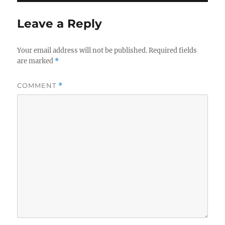
Leave a Reply
Your email address will not be published.
Required fields
are marked
*
COMMENT
*