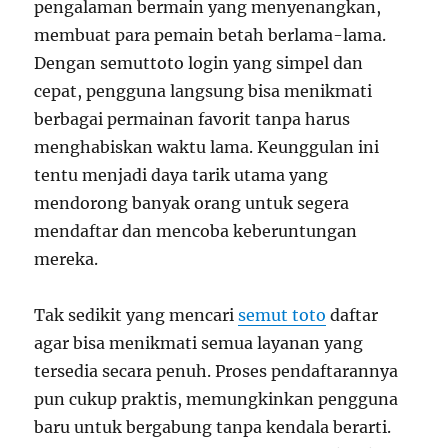
pengalaman bermain yang menyenangkan,
membuat para pemain betah berlama-lama.
Dengan semuttoto login yang simpel dan
cepat, pengguna langsung bisa menikmati
berbagai permainan favorit tanpa harus
menghabiskan waktu lama. Keunggulan ini
tentu menjadi daya tarik utama yang
mendorong banyak orang untuk segera
mendaftar dan mencoba keberuntungan
mereka.
Tak sedikit yang mencari
semut toto
daftar
agar bisa menikmati semua layanan yang
tersedia secara penuh. Proses pendaftarannya
pun cukup praktis, memungkinkan pengguna
baru untuk bergabung tanpa kendala berarti.