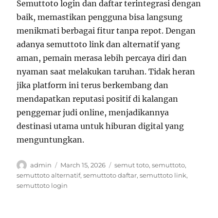
Semuttoto login dan daftar terintegrasi dengan
baik, memastikan pengguna bisa langsung
menikmati berbagai fitur tanpa repot. Dengan
adanya semuttoto link dan alternatif yang
aman, pemain merasa lebih percaya diri dan
nyaman saat melakukan taruhan. Tidak heran
jika platform ini terus berkembang dan
mendapatkan reputasi positif di kalangan
penggemar judi online, menjadikannya
destinasi utama untuk hiburan digital yang
menguntungkan.
Author
Posted
Tags
admin
March 15, 2026
semut toto
,
semuttoto
,
on
semuttoto alternatif
,
semuttoto daftar
,
semuttoto link
,
semuttoto login