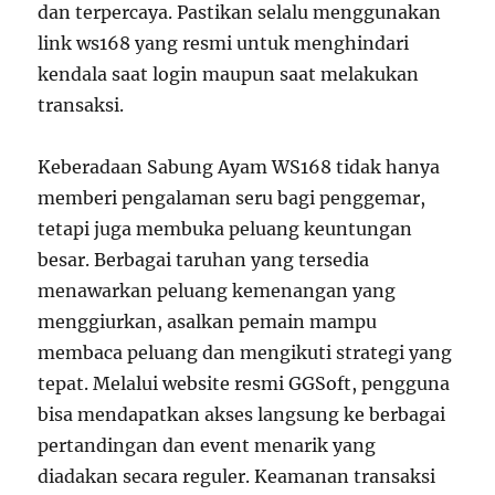
dan terpercaya. Pastikan selalu menggunakan
link ws168 yang resmi untuk menghindari
kendala saat login maupun saat melakukan
transaksi.
Keberadaan Sabung Ayam WS168 tidak hanya
memberi pengalaman seru bagi penggemar,
tetapi juga membuka peluang keuntungan
besar. Berbagai taruhan yang tersedia
menawarkan peluang kemenangan yang
menggiurkan, asalkan pemain mampu
membaca peluang dan mengikuti strategi yang
tepat. Melalui website resmi GGSoft, pengguna
bisa mendapatkan akses langsung ke berbagai
pertandingan dan event menarik yang
diadakan secara reguler. Keamanan transaksi