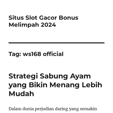
Situs Slot Gacor Bonus
Melimpah 2024
Tag:
ws168 official
Strategi Sabung Ayam
yang Bikin Menang Lebih
Mudah
Dalam dunia perjudian daring yang semakin