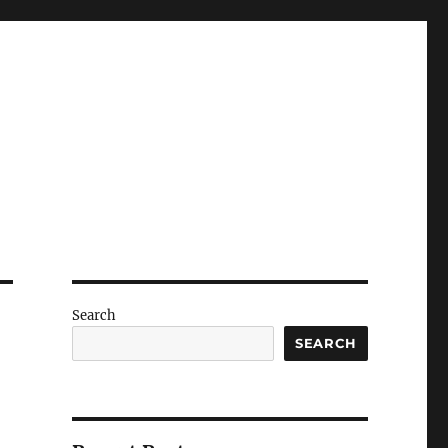
Search
SEARCH