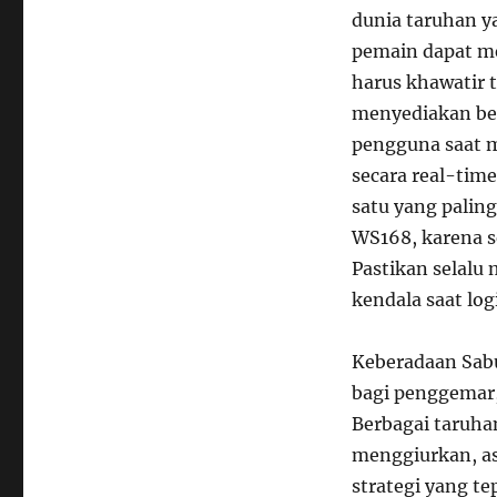
dunia taruhan y
pemain dapat m
harus khawatir 
menyediakan be
pengguna saat m
secara real-time
satu yang palin
WS168, karena s
Pastikan selalu
kendala saat lo
Keberadaan Sab
bagi penggemar,
Berbagai taruh
menggiurkan, a
strategi yang te