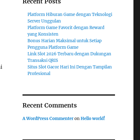
Recent Posts
Platform Hiburan Game dengan Teknologi
Server Unggulan
Platform Game Favorit dengan Reward
yang Konsisten
Bonus Harian Maksimal untuk Setiap
Pengguna Platform Game
Link Slot 2026 Terbaru dengan Dukungan
Transaksi QRIS
i
Situs Slot Gacor Hari Ini Dengan Tampilan
Profesional
Recent Comments
A WordPress Commenter
on
Hello world!