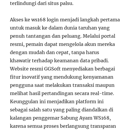
terlindungi dari situs palsu.
Akses ke ws168 login menjadi langkah pertama
untuk masuk ke dalam dunia taruhan yang
penuh tantangan dan peluang. Melalui portal
resmi, pemain dapat mengelola akun mereka
dengan mudah dan cepat, tanpa harus
khawatir terhadap keamanan data pribadi.
Website resmi GGSoft menyediakan berbagai
fitur inovatif yang mendukung kenyamanan
pengguna saat melakukan transaksi maupun
melihat hasil pertandingan secara real-time.
Keunggulan ini menjadikan platform ini
sebagai salah satu yang paling diandalkan di
kalangan penggemar Sabung Ayam WS168,
karena semua proses berlangsung transparan