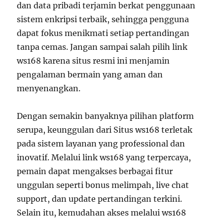
dan data pribadi terjamin berkat penggunaan
sistem enkripsi terbaik, sehingga pengguna
dapat fokus menikmati setiap pertandingan
tanpa cemas. Jangan sampai salah pilih link
ws168 karena situs resmi ini menjamin
pengalaman bermain yang aman dan
menyenangkan.
Dengan semakin banyaknya pilihan platform
serupa, keunggulan dari Situs ws168 terletak
pada sistem layanan yang professional dan
inovatif. Melalui link ws168 yang terpercaya,
pemain dapat mengakses berbagai fitur
unggulan seperti bonus melimpah, live chat
support, dan update pertandingan terkini.
Selain itu, kemudahan akses melalui ws168