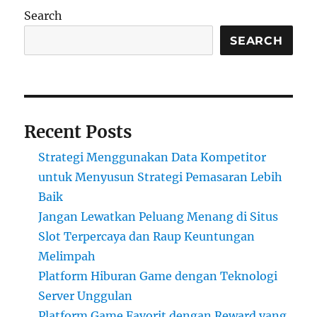
Bikin
Search
Menang
Lebih
SEARCH
Mudah
Recent Posts
Strategi Menggunakan Data Kompetitor
untuk Menyusun Strategi Pemasaran Lebih
Baik
Jangan Lewatkan Peluang Menang di Situs
Slot Terpercaya dan Raup Keuntungan
Melimpah
Platform Hiburan Game dengan Teknologi
Server Unggulan
Platform Game Favorit dengan Reward yang