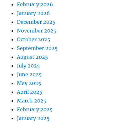
February 2026
January 2026
December 2025
November 2025
October 2025
September 2025
August 2025
July 2025
June 2025
May 2025
April 2025
March 2025
February 2025
January 2025