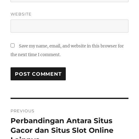
WEBSITE
Save my name, email, and website in this browser for
the next time I comment.
Post
PREVIOUS
navigation
Perbandingan Antara Situs
Previous
post:
Gacor dan Situs Slot Online