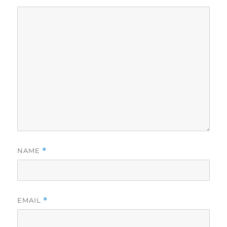
NAME
*
EMAIL
*