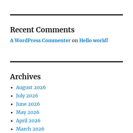
Recent Comments
A WordPress Commenter
on
Hello world!
Archives
August 2026
July 2026
June 2026
May 2026
April 2026
March 2026