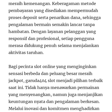
meraih kemenangan. Keberagaman metode
pembayaran yang disediakan mempermudah
proses deposit serta penarikan dana, sehingga
pengalaman bermain semakin lancar tanpa
hambatan. Dengan layanan pelanggan yang
responsif dan profesional, setiap pengguna
merasa didukung penuh selama menjalankan
aktivitas taruhan.
Bagi pecinta slot online yang menginginkan
sensasi berbeda dan peluang besar meraih
jackpot, garuda404 slot menjadi pilihan terbaik
saat ini. Tidak hanya menawarkan permainan
yang menyenangkan, namun juga menjanjikan
keuntungan nyata dan pengalaman berkesan.
Melalui inovasi dan komitmen menghadirkan