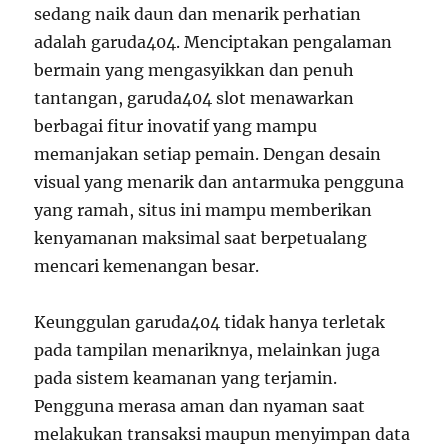
sedang naik daun dan menarik perhatian
adalah garuda404. Menciptakan pengalaman
bermain yang mengasyikkan dan penuh
tantangan, garuda404 slot menawarkan
berbagai fitur inovatif yang mampu
memanjakan setiap pemain. Dengan desain
visual yang menarik dan antarmuka pengguna
yang ramah, situs ini mampu memberikan
kenyamanan maksimal saat berpetualang
mencari kemenangan besar.
Keunggulan garuda404 tidak hanya terletak
pada tampilan menariknya, melainkan juga
pada sistem keamanan yang terjamin.
Pengguna merasa aman dan nyaman saat
melakukan transaksi maupun menyimpan data