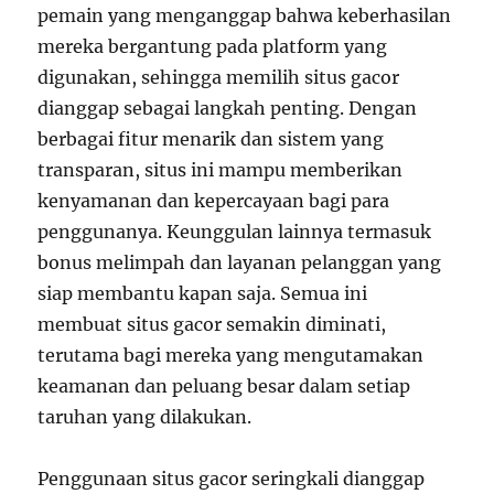
pemain yang menganggap bahwa keberhasilan
mereka bergantung pada platform yang
digunakan, sehingga memilih situs gacor
dianggap sebagai langkah penting. Dengan
berbagai fitur menarik dan sistem yang
transparan, situs ini mampu memberikan
kenyamanan dan kepercayaan bagi para
penggunanya. Keunggulan lainnya termasuk
bonus melimpah dan layanan pelanggan yang
siap membantu kapan saja. Semua ini
membuat situs gacor semakin diminati,
terutama bagi mereka yang mengutamakan
keamanan dan peluang besar dalam setiap
taruhan yang dilakukan.
Penggunaan situs gacor seringkali dianggap