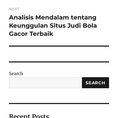
NEXT
Analisis Mendalam tentang
Next
post:
Keunggulan Situs Judi Bola
Gacor Terbaik
Search
SEARCH
Recent Posts