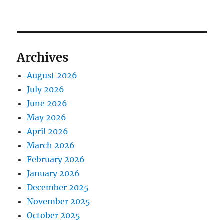
Archives
August 2026
July 2026
June 2026
May 2026
April 2026
March 2026
February 2026
January 2026
December 2025
November 2025
October 2025