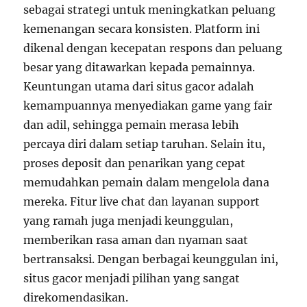
sebagai strategi untuk meningkatkan peluang
kemenangan secara konsisten. Platform ini
dikenal dengan kecepatan respons dan peluang
besar yang ditawarkan kepada pemainnya.
Keuntungan utama dari situs gacor adalah
kemampuannya menyediakan game yang fair
dan adil, sehingga pemain merasa lebih
percaya diri dalam setiap taruhan. Selain itu,
proses deposit dan penarikan yang cepat
memudahkan pemain dalam mengelola dana
mereka. Fitur live chat dan layanan support
yang ramah juga menjadi keunggulan,
memberikan rasa aman dan nyaman saat
bertransaksi. Dengan berbagai keunggulan ini,
situs gacor menjadi pilihan yang sangat
direkomendasikan.