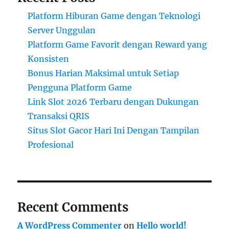
Platform Hiburan Game dengan Teknologi
Server Unggulan
Platform Game Favorit dengan Reward yang
Konsisten
Bonus Harian Maksimal untuk Setiap
Pengguna Platform Game
Link Slot 2026 Terbaru dengan Dukungan
Transaksi QRIS
Situs Slot Gacor Hari Ini Dengan Tampilan
Profesional
Recent Comments
A WordPress Commenter
on
Hello world!