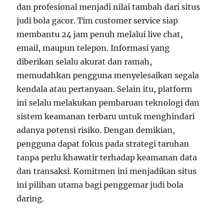
dan profesional menjadi nilai tambah dari situs
judi bola gacor. Tim customer service siap
membantu 24 jam penuh melalui live chat,
email, maupun telepon. Informasi yang
diberikan selalu akurat dan ramah,
memudahkan pengguna menyelesaikan segala
kendala atau pertanyaan. Selain itu, platform
ini selalu melakukan pembaruan teknologi dan
sistem keamanan terbaru untuk menghindari
adanya potensi risiko. Dengan demikian,
pengguna dapat fokus pada strategi taruhan
tanpa perlu khawatir terhadap keamanan data
dan transaksi. Komitmen ini menjadikan situs
ini pilihan utama bagi penggemar judi bola
daring.