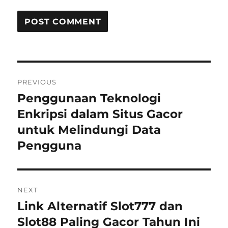
Post
PREVIOUS
navigation
Penggunaan Teknologi
Previous
post:
Enkripsi dalam Situs Gacor
untuk Melindungi Data
Pengguna
NEXT
Link Alternatif Slot777 dan
Next
post:
Slot88 Paling Gacor Tahun Ini