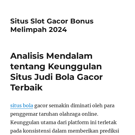
Situs Slot Gacor Bonus
Melimpah 2024
Analisis Mendalam
tentang Keunggulan
Situs Judi Bola Gacor
Terbaik
situs bola
gacor semakin diminati oleh para
penggemar taruhan olahraga online.
Keunggulan utama dari platform ini terletak
pada konsistensi dalam memberikan prediksi