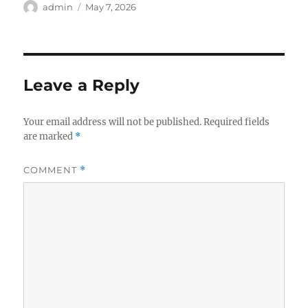
Author
Posted
admin
May 7, 2026
on
Leave a Reply
Your email address will not be published.
Required fields
are marked
*
COMMENT
*