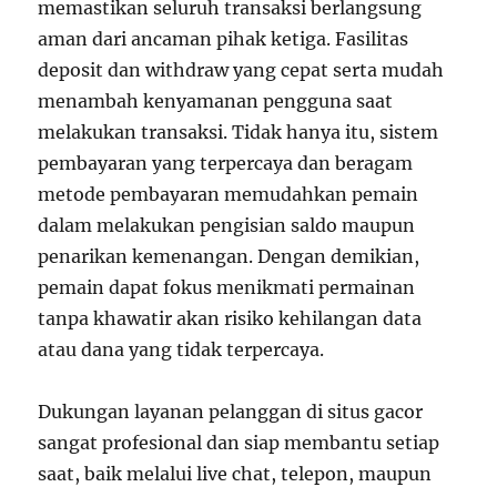
memastikan seluruh transaksi berlangsung
aman dari ancaman pihak ketiga. Fasilitas
deposit dan withdraw yang cepat serta mudah
menambah kenyamanan pengguna saat
melakukan transaksi. Tidak hanya itu, sistem
pembayaran yang terpercaya dan beragam
metode pembayaran memudahkan pemain
dalam melakukan pengisian saldo maupun
penarikan kemenangan. Dengan demikian,
pemain dapat fokus menikmati permainan
tanpa khawatir akan risiko kehilangan data
atau dana yang tidak terpercaya.
Dukungan layanan pelanggan di situs gacor
sangat profesional dan siap membantu setiap
saat, baik melalui live chat, telepon, maupun