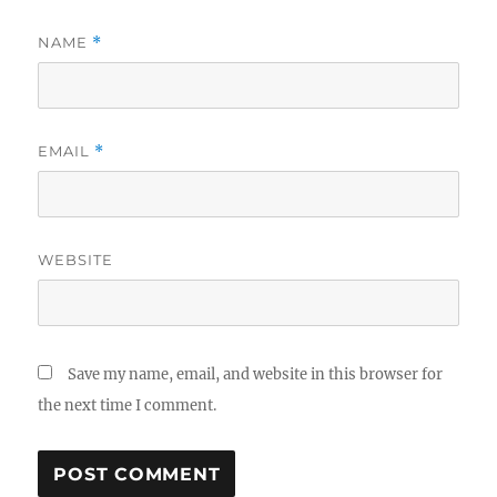
NAME
*
EMAIL
*
WEBSITE
Save my name, email, and website in this browser for
the next time I comment.