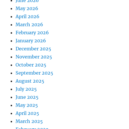
June 2026
May 2026
April 2026
March 2026
February 2026
January 2026
December 2025
November 2025
October 2025
September 2025
August 2025
July 2025
June 2025
May 2025
April 2025
March 2025