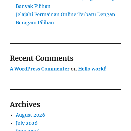
Banyak Pilihan
Jelajahi Permainan Online Terbaru Dengan
Beragam Pilihan
Recent Comments
A WordPress Commenter
on
Hello world!
Archives
August 2026
July 2026