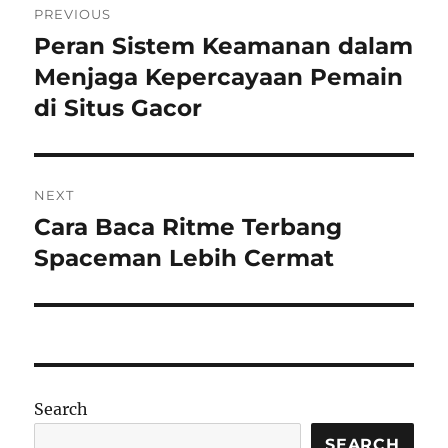
PREVIOUS
navigation
Peran Sistem Keamanan dalam
Previous
post:
Menjaga Kepercayaan Pemain
di Situs Gacor
NEXT
Cara Baca Ritme Terbang
Next
post:
Spaceman Lebih Cermat
Search
SEARCH