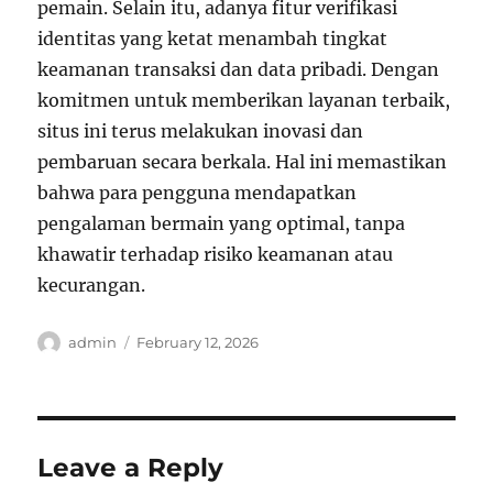
pemain. Selain itu, adanya fitur verifikasi
identitas yang ketat menambah tingkat
keamanan transaksi dan data pribadi. Dengan
komitmen untuk memberikan layanan terbaik,
situs ini terus melakukan inovasi dan
pembaruan secara berkala. Hal ini memastikan
bahwa para pengguna mendapatkan
pengalaman bermain yang optimal, tanpa
khawatir terhadap risiko keamanan atau
kecurangan.
Author
Posted
admin
February 12, 2026
on
Leave a Reply