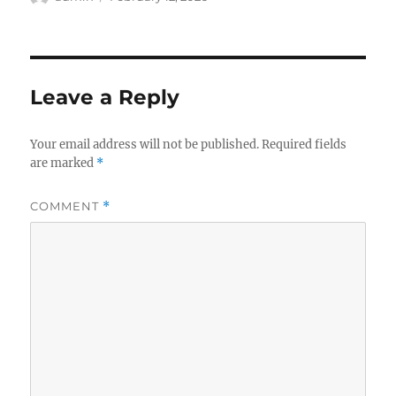
on
Leave a Reply
Your email address will not be published.
Required fields
are marked
*
COMMENT
*