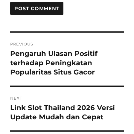
Post
PREVIOUS
navigation
Pengaruh Ulasan Positif
Previous
post:
terhadap Peningkatan
Popularitas Situs Gacor
NEXT
Link Slot Thailand 2026 Versi
Next
post:
Update Mudah dan Cepat