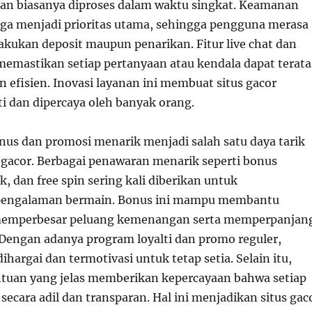
an biasanya diproses dalam waktu singkat. Keamanan
uga menjadi prioritas utama, sehingga pengguna merasa
akukan deposit maupun penarikan. Fitur live chat dan
memastikan setiap pertanyaan atau kendala dapat terata
 efisien. Inovasi layanan ini membuat situs gacor
i dan dipercaya oleh banyak orang.
nus dan promosi menarik menjadi salah satu daya tarik
s gacor. Berbagai penawaran menarik seperti bonus
k, dan free spin sering kali diberikan untuk
engalaman bermain. Bonus ini mampu membantu
emperbesar peluang kemenangan serta memperpanjan
Dengan adanya program loyalti dan promo reguler,
hargai dan termotivasi untuk tetap setia. Selain itu,
ntuan yang jelas memberikan kepercayaan bahwa setiap
secara adil dan transparan. Hal ini menjadikan situs gac