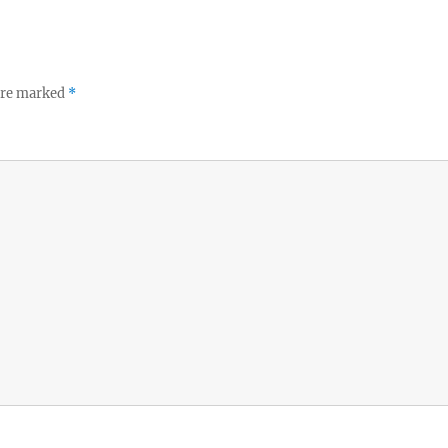
 are marked
*