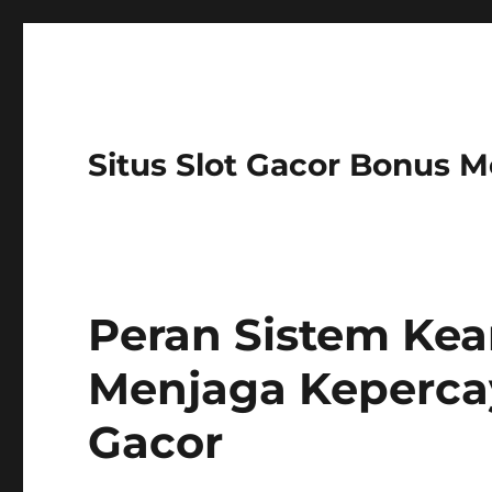
Situs Slot Gacor Bonus 
Peran Sistem Ke
Menjaga Kepercay
Gacor