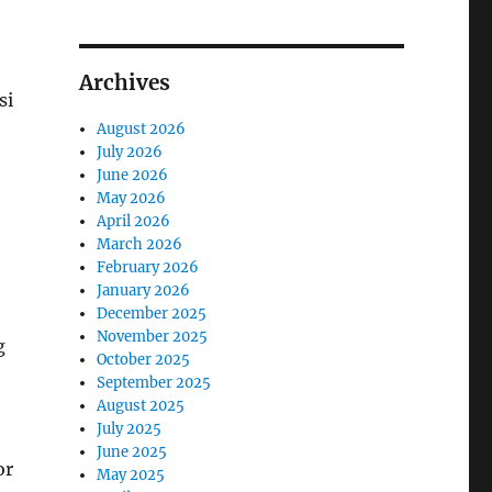
Archives
si
August 2026
July 2026
June 2026
May 2026
April 2026
March 2026
February 2026
January 2026
December 2025
November 2025
g
October 2025
September 2025
August 2025
July 2025
June 2025
or
May 2025