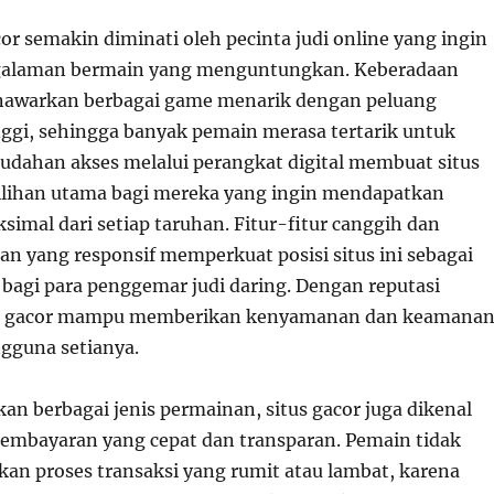
or semakin diminati oleh pecinta judi online yang ingin
alaman bermain yang menguntungkan. Keberadaan
enawarkan berbagai game menarik dengan peluang
gi, sehingga banyak pemain merasa tertarik untuk
dahan akses melalui perangkat digital membuat situs
ilihan utama bagi mereka yang ingin mendapatkan
imal dari setiap taruhan. Fitur-fitur canggih dan
an yang responsif memperkuat posisi situs ini sebagai
t bagi para penggemar judi daring. Dengan reputasi
tus gacor mampu memberikan kenyamanan dan keamana
ngguna setianya.
an berbagai jenis permainan, situs gacor juga dikenal
embayaran yang cepat dan transparan. Pemain tidak
kan proses transaksi yang rumit atau lambat, karena