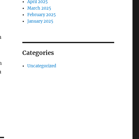
April 2025
March 2025
February 2025
January 2025
h
Categories
n
Uncategorized
u