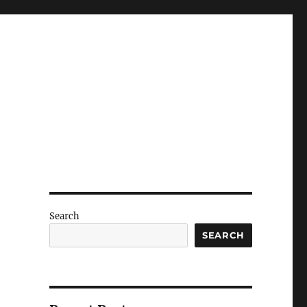
Search
SEARCH