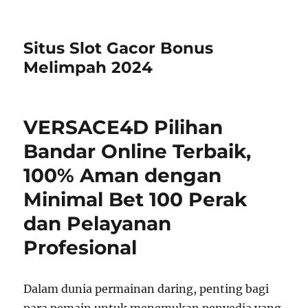
Situs Slot Gacor Bonus
Melimpah 2024
VERSACE4D Pilihan
Bandar Online Terbaik,
100% Aman dengan
Minimal Bet 100 Perak
dan Pelayanan
Profesional
Dalam dunia permainan daring, penting bagi