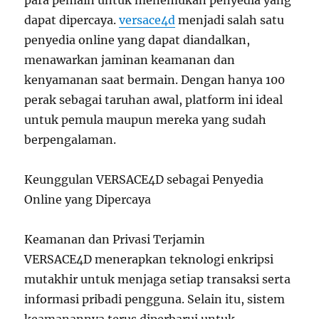
para pemain untuk menemukan penyedia yang
dapat dipercaya.
versace4d
menjadi salah satu
penyedia online yang dapat diandalkan,
menawarkan jaminan keamanan dan
kenyamanan saat bermain. Dengan hanya 100
perak sebagai taruhan awal, platform ini ideal
untuk pemula maupun mereka yang sudah
berpengalaman.
Keunggulan VERSACE4D sebagai Penyedia
Online yang Dipercaya
Keamanan dan Privasi Terjamin
VERSACE4D menerapkan teknologi enkripsi
mutakhir untuk menjaga setiap transaksi serta
informasi pribadi pengguna. Selain itu, sistem