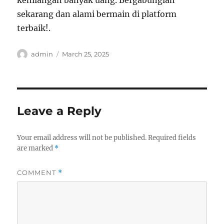
kehilangan banyak uang. Bergabunglah
sekarang dan alami bermain di platform
terbaik!.
Author
Posted
admin
March 25, 2025
on
Leave a Reply
Your email address will not be published.
Required fields
are marked
*
COMMENT
*