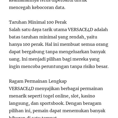
keamanannya terus diperbarui untuk
mencegah kebocoran data.
Taruhan Minimal 100 Perak
Salah satu daya tarik utama VERSACE4D adalah
batas taruhan minimal yang rendah, yaitu
hanya 100 perak. Hal ini membuat semua orang
dapat bergabung tanpa mengeluarkan banyak
uang. Ini menjadi pilihan bagi mereka yang
ingin mencoba peruntungan tanpa risiko besar.
Ragam Permainan Lengkap
VERSACE4D menyajikan berbagai permainan
menarik seperti togel online, slot, kasino
langsung, dan sportsbook. Dengan beragam
pilihan ini, pemain dapat menemukan banyak