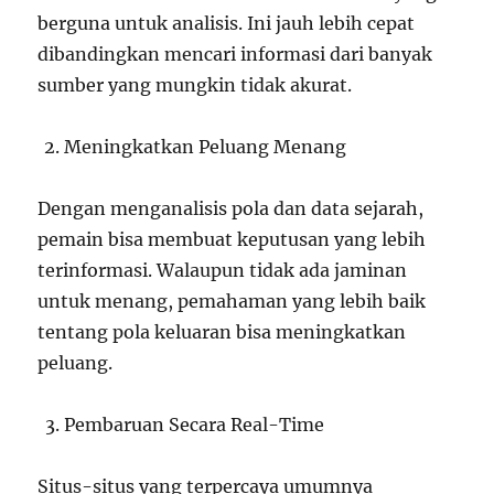
berguna untuk analisis. Ini jauh lebih cepat
dibandingkan mencari informasi dari banyak
sumber yang mungkin tidak akurat.
Meningkatkan Peluang Menang
Dengan menganalisis pola dan data sejarah,
pemain bisa membuat keputusan yang lebih
terinformasi. Walaupun tidak ada jaminan
untuk menang, pemahaman yang lebih baik
tentang pola keluaran bisa meningkatkan
peluang.
Pembaruan Secara Real-Time
Situs-situs yang terpercaya umumnya