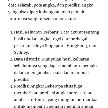
data sejarah, pola angka, dan prediksi angka
yang bisa dipertimbangkan oleh pemain.
Informasi yang tersedia mencakup:
Hasil Keluaran Terbaru: Data akurat tentang
hasil undian angka togel dari berbagai
pasar, misalnya Singapore, Hongkong, dan
Sydney.
Data Historis: Kumpulan hasil keluaran
sebelumnya yang dapat membantu pemain
dalam menganalisis pola dan membuat
prediksi.
Prediksi Angka: Beberapa situs juga
memberikan prediksi angka berdasarkan
analisis tertentu, yang mungkin bermanfaat
untuk membantu pemain memilih angka