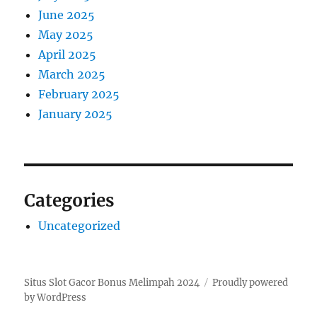
June 2025
May 2025
April 2025
March 2025
February 2025
January 2025
Categories
Uncategorized
Situs Slot Gacor Bonus Melimpah 2024
Proudly powered
by WordPress