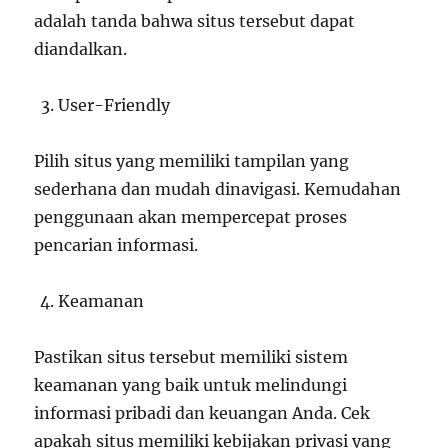
adalah tanda bahwa situs tersebut dapat
diandalkan.
User-Friendly
Pilih situs yang memiliki tampilan yang
sederhana dan mudah dinavigasi. Kemudahan
penggunaan akan mempercepat proses
pencarian informasi.
Keamanan
Pastikan situs tersebut memiliki sistem
keamanan yang baik untuk melindungi
informasi pribadi dan keuangan Anda. Cek
apakah situs memiliki kebijakan privasi yang