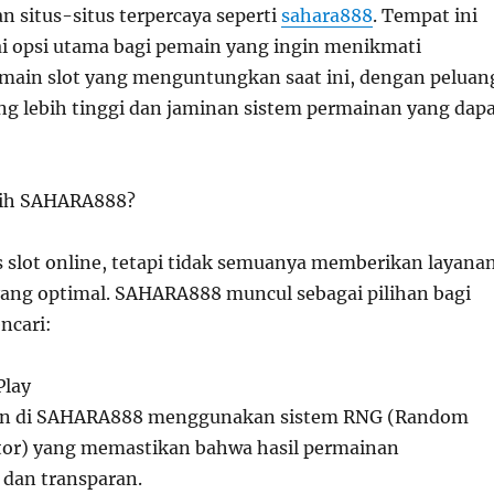
n situs-situs terpercaya seperti
sahara888
. Tempat ini
i opsi utama bagi pemain yang ingin menikmati
ain slot yang menguntungkan saat ini, dengan peluan
 lebih tinggi dan jaminan sistem permainan yang dap
ih SAHARA888?
s slot online, tetapi tidak semuanya memberikan layana
ng optimal. SAHARA888 muncul sebagai pilihan bagi
ncari:
Play
an di SAHARA888 menggunakan sistem RNG (Random
or) yang memastikan bahwa hasil permainan
 dan transparan.