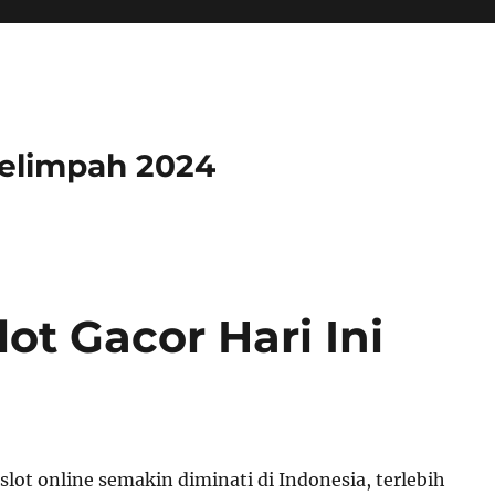
Melimpah 2024
ot Gacor Hari Ini
slot online semakin diminati di Indonesia, terlebih