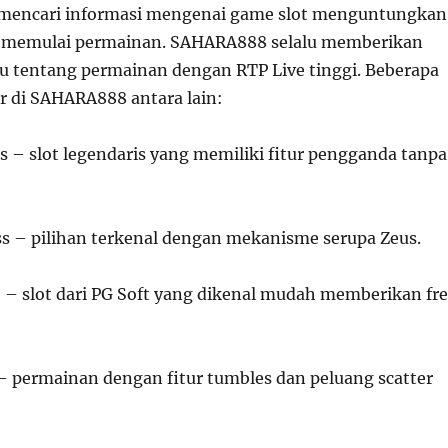
mencari informasi mengenai game slot menguntungkan
um memulai permainan. SAHARA888 selalu memberikan
ru tentang permainan dengan RTP Live tinggi. Beberapa
er di SAHARA888 antara lain:
s – slot legendaris yang memiliki fitur pengganda tanpa
ess – pilihan terkenal dengan mekanisme serupa Zeus.
– slot dari PG Soft yang dikenal mudah memberikan fr
 permainan dengan fitur tumbles dan peluang scatter