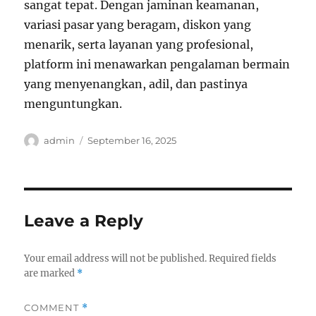
sangat tepat. Dengan jaminan keamanan,
variasi pasar yang beragam, diskon yang
menarik, serta layanan yang profesional,
platform ini menawarkan pengalaman bermain
yang menyenangkan, adil, dan pastinya
menguntungkan.
Author
Posted
admin
September 16, 2025
on
Leave a Reply
Your email address will not be published.
Required fields
are marked
*
COMMENT
*