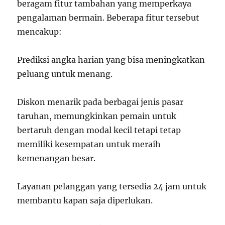
beragam fitur tambahan yang memperkaya
pengalaman bermain. Beberapa fitur tersebut
mencakup:
Prediksi angka harian yang bisa meningkatkan
peluang untuk menang.
Diskon menarik pada berbagai jenis pasar
taruhan, memungkinkan pemain untuk
bertaruh dengan modal kecil tetapi tetap
memiliki kesempatan untuk meraih
kemenangan besar.
Layanan pelanggan yang tersedia 24 jam untuk
membantu kapan saja diperlukan.