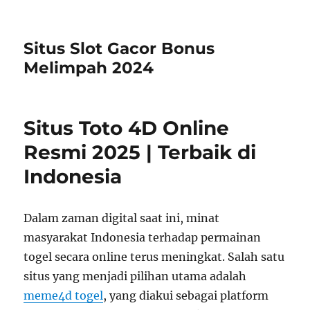
Situs Slot Gacor Bonus
Melimpah 2024
Situs Toto 4D Online
Resmi 2025 | Terbaik di
Indonesia
Dalam zaman digital saat ini, minat
masyarakat Indonesia terhadap permainan
togel secara online terus meningkat. Salah satu
situs yang menjadi pilihan utama adalah
meme4d togel
, yang diakui sebagai platform