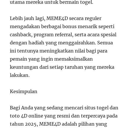
utama mereka untuk bermain togel.
Lebih jauh lagi, MEME4D secara reguler
mengadakan berbagai bonus menarik seperti
cashback, program referral, serta acara spesial
dengan hadiah yang menggairahkan. Semua
ini tentunya meningkatkan nilai bagi para
pemain yang ingin memaksimalkan
keuntungan dari setiap taruhan yang mereka
lakukan.
Kesimpulan
Bagi Anda yang sedang mencari situs togel dan
toto 4D online yang resmi dan terpercaya pada
tahun 2025, MEME4D adalah pilihan yang