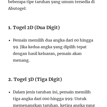
beberapa tipe taruhan yang umum tersedia di
Abutogel:
1.
Togel 2D (Dua Digit)
Pemain memilih dua angka dari 00 hingga
99. Jika kedua angka yang dipilih tepat
dengan hasil keluaran, pemain akan
menang.
2.
Togel 3D (Tiga Digit)
Dalam jenis taruhan ini, pemain memilih
tiga angka dari 000 hingga 999. Untuk
memenangkan taruhan, ketiga angka yang