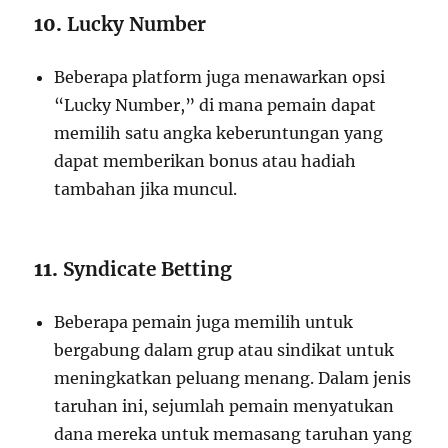
10.
Lucky Number
Beberapa platform juga menawarkan opsi
“Lucky Number,” di mana pemain dapat
memilih satu angka keberuntungan yang
dapat memberikan bonus atau hadiah
tambahan jika muncul.
11.
Syndicate Betting
Beberapa pemain juga memilih untuk
bergabung dalam grup atau sindikat untuk
meningkatkan peluang menang. Dalam jenis
taruhan ini, sejumlah pemain menyatukan
dana mereka untuk memasang taruhan yang