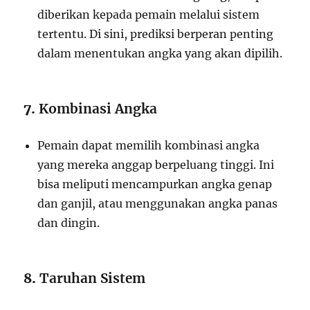
diberikan kepada pemain melalui sistem
tertentu. Di sini, prediksi berperan penting
dalam menentukan angka yang akan dipilih.
7.
Kombinasi Angka
Pemain dapat memilih kombinasi angka
yang mereka anggap berpeluang tinggi. Ini
bisa meliputi mencampurkan angka genap
dan ganjil, atau menggunakan angka panas
dan dingin.
8.
Taruhan Sistem