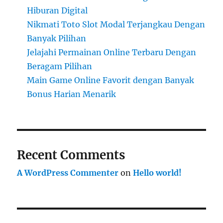
Hiburan Digital
Nikmati Toto Slot Modal Terjangkau Dengan
Banyak Pilihan
Jelajahi Permainan Online Terbaru Dengan
Beragam Pilihan
Main Game Online Favorit dengan Banyak
Bonus Harian Menarik
Recent Comments
A WordPress Commenter
on
Hello world!