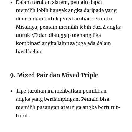
Dalam taruhan sistem, pemain dapat
memilih lebih banyak angka daripada yang
dibutuhkan untuk jenis taruhan tertentu.
Misalnya, pemain memilih lebih dari 4 angka
untuk 4D dan dianggap menang jika
kombinasi angka lainnya juga ada dalam
hasil keluar.
9.
Mixed Pair dan Mixed Triple
Tipe taruhan ini melibatkan pemilihan
angka yang berdampingan. Pemain bisa
memilih pasangan atau tiga angka berturut-
turut.