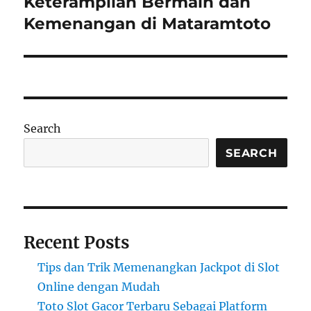
Keterampilan Bermain dan
Kemenangan di Mataramtoto
Search
SEARCH
Recent Posts
Tips dan Trik Memenangkan Jackpot di Slot
Online dengan Mudah
Toto Slot Gacor Terbaru Sebagai Platform