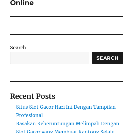
Online
Search
SEARCH
Recent Posts
Situs Slot Gacor Hari Ini Dengan Tampilan
Profesional
Rasakan Keberuntungan Melimpah Dengan
Slot Gacor yang Membuat Kantong Selalu