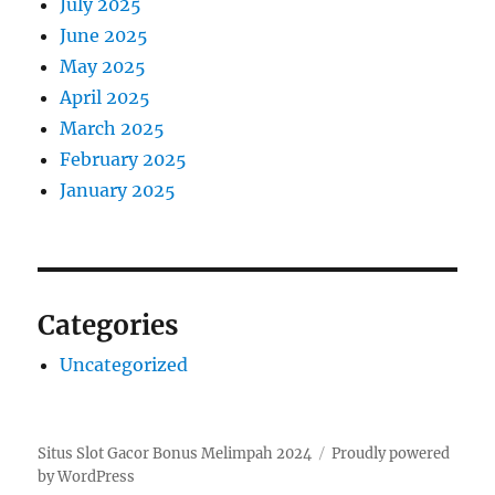
July 2025
June 2025
May 2025
April 2025
March 2025
February 2025
January 2025
Categories
Uncategorized
Situs Slot Gacor Bonus Melimpah 2024
Proudly powered
by WordPress