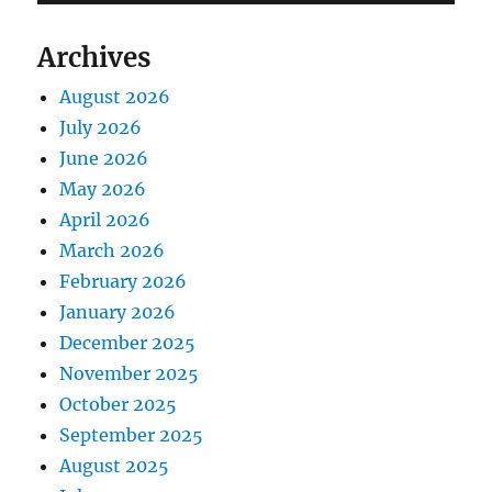
Archives
August 2026
July 2026
June 2026
May 2026
April 2026
March 2026
February 2026
January 2026
December 2025
November 2025
October 2025
September 2025
August 2025