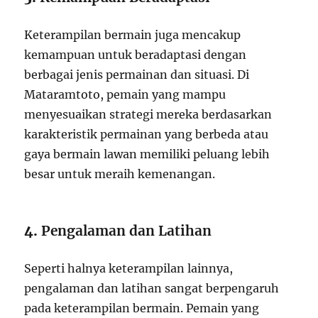
Keterampilan bermain juga mencakup
kemampuan untuk beradaptasi dengan
berbagai jenis permainan dan situasi. Di
Mataramtoto, pemain yang mampu
menyesuaikan strategi mereka berdasarkan
karakteristik permainan yang berbeda atau
gaya bermain lawan memiliki peluang lebih
besar untuk meraih kemenangan.
4.
Pengalaman dan Latihan
Seperti halnya keterampilan lainnya,
pengalaman dan latihan sangat berpengaruh
pada keterampilan bermain. Pemain yang