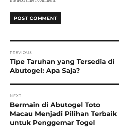
the next time I comment.
Post
PREVIOUS
navigation
Tipe Taruhan yang Tersedia di
Previous
post:
Abutogel: Apa Saja?
NEXT
Bermain di Abutogel Toto
Next
post:
Macau Menjadi Pilihan Terbaik
untuk Penggemar Togel