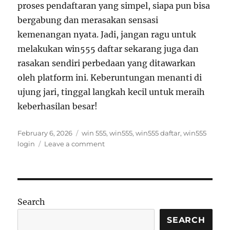
proses pendaftaran yang simpel, siapa pun bisa
bergabung dan merasakan sensasi
kemenangan nyata. Jadi, jangan ragu untuk
melakukan win555 daftar sekarang juga dan
rasakan sendiri perbedaan yang ditawarkan
oleh platform ini. Keberuntungan menanti di
ujung jari, tinggal langkah kecil untuk meraih
keberhasilan besar!
Posted
Tags
February 6, 2026
win 555
,
win555
,
win555 daftar
,
win555
on
on
login
Leave a comment
Analisis
Keunggulan
Slot
Online
Dibanding
Search
Game
Lain
SEARCH