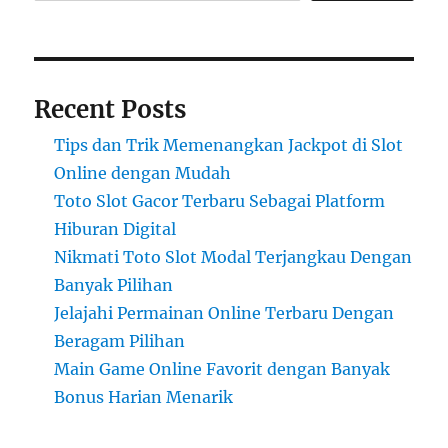
Recent Posts
Tips dan Trik Memenangkan Jackpot di Slot
Online dengan Mudah
Toto Slot Gacor Terbaru Sebagai Platform
Hiburan Digital
Nikmati Toto Slot Modal Terjangkau Dengan
Banyak Pilihan
Jelajahi Permainan Online Terbaru Dengan
Beragam Pilihan
Main Game Online Favorit dengan Banyak
Bonus Harian Menarik