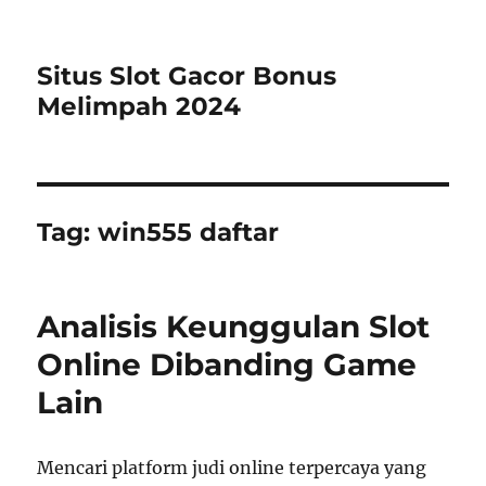
Situs Slot Gacor Bonus
Melimpah 2024
Tag:
win555 daftar
Analisis Keunggulan Slot
Online Dibanding Game
Lain
Mencari platform judi online terpercaya yang