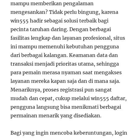
mampu memberikan pengalaman
mengesankan? Tidak perlu bingung, karena
win555 hadir sebagai solusi terbaik bagi
pecinta taruhan daring. Dengan berbagai
fasilitas lengkap dan layanan profesional, situs
ini mampu memenuhi kebutuhan pengguna
dari berbagai kalangan. Keamanan data dan
transaksi menjadi prioritas utama, sehingga
para pemain merasa nyaman saat mengakses
layanan mereka kapan saja dan di mana saja.
Menariknya, proses registrasi pun sangat
mudah dan cepat, cukup melalui win555 daftar,
pengguna langsung bisa menikmati berbagai
permainan menarik yang disediakan.
Bagi yang ingin mencoba keberuntungan, login