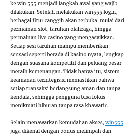
ke win 555 menjadi langkah awal yang wajib
dilakukan. Setelah melakukan win555 login,
berbagai fitur canggih akan terbuka, mulai dari
permainan slot, taruhan olahraga, hingga
permainan live casino yang mengasyikkan.
Setiap sesi taruhan mampu memberikan
sensasi seperti berada di kasino nyata, lengkap
dengan suasana kompetitif dan peluang besar
meraih kemenangan. Tidak hanya itu, sistem
keamanan terintegrasi memastikan bahwa
setiap transaksi berlangsung aman dan tanpa
kendala, sehingga pengguna bisa fokus
menikmati hiburan tanpa rasa khawatir.
Selain menawarkan kemudahan akses,
win555
juga dikenal dengan bonus melimpah dan