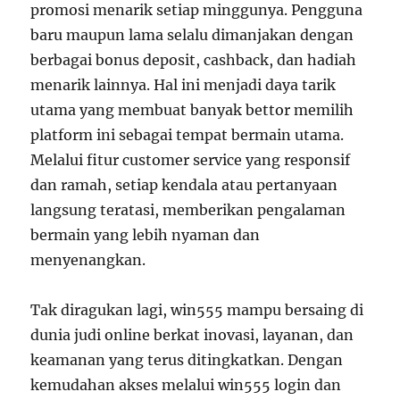
promosi menarik setiap minggunya. Pengguna
baru maupun lama selalu dimanjakan dengan
berbagai bonus deposit, cashback, dan hadiah
menarik lainnya. Hal ini menjadi daya tarik
utama yang membuat banyak bettor memilih
platform ini sebagai tempat bermain utama.
Melalui fitur customer service yang responsif
dan ramah, setiap kendala atau pertanyaan
langsung teratasi, memberikan pengalaman
bermain yang lebih nyaman dan
menyenangkan.
Tak diragukan lagi, win555 mampu bersaing di
dunia judi online berkat inovasi, layanan, dan
keamanan yang terus ditingkatkan. Dengan
kemudahan akses melalui win555 login dan