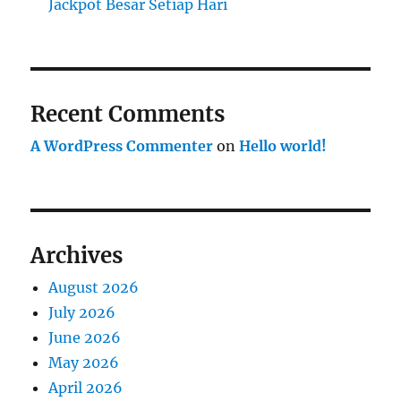
Jackpot Besar Setiap Hari
Recent Comments
A WordPress Commenter
on
Hello world!
Archives
August 2026
July 2026
June 2026
May 2026
April 2026