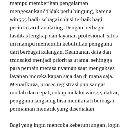
mampu memberikan pengalaman
mengesankan? Tidak perlu bingung, karena
win555 hadir sebagai solusi terbaik bagi
pecinta taruhan daring. Dengan berbagai
fasilitas lengkap dan layanan profesional, situs
ini mampu memenuhi kebutuhan pengguna
dari berbagai kalangan. Keamanan data dan
transaksi menjadi prioritas utama, sehingga
para pemain merasa nyaman saat mengakses
layanan mereka kapan saja dan di mana saja.
Menariknya, proses registrasi pun sangat
mudah dan cepat, cukup melalui win555 daftar,
pengguna langsung bisa menikmati berbagai
permainan menarik yang disediakan.
Bagi yang ingin mencoba keberuntungan, login