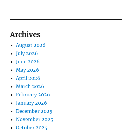
Archives
August 2026
July 2026
June 2026
May 2026
April 2026
March 2026
February 2026
January 2026
December 2025
November 2025
October 2025