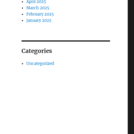
April 2025
March 2025
February 2025
January 2025
Categories
Uncategorized