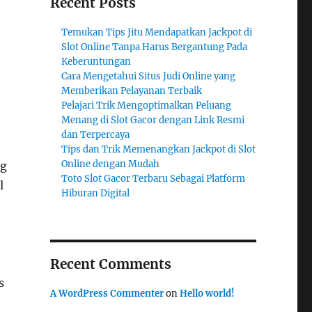
Recent Posts
Temukan Tips Jitu Mendapatkan Jackpot di
Slot Online Tanpa Harus Bergantung Pada
Keberuntungan
Cara Mengetahui Situs Judi Online yang
Memberikan Pelayanan Terbaik
Pelajari Trik Mengoptimalkan Peluang
Menang di Slot Gacor dengan Link Resmi
dan Terpercaya
Tips dan Trik Memenangkan Jackpot di Slot
Online dengan Mudah
ng
Toto Slot Gacor Terbaru Sebagai Platform
l
Hiburan Digital
Recent Comments
s
A WordPress Commenter
on
Hello world!