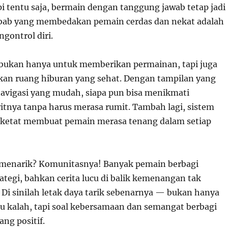
pi tentu saja, bermain dengan tanggung jawab tetap jadi
ebab yang membedakan pemain cerdas dan nekat adalah
ontrol diri.
 bukan hanya untuk memberikan permainan, tapi juga
an ruang hiburan yang sehat. Dengan tampilan yang
avigasi yang mudah, siapa pun bisa menikmati
itnya tanpa harus merasa rumit. Tambah lagi, sistem
ketat membuat pemain merasa tenang dalam setiap
 menarik? Komunitasnya! Banyak pemain berbagi
ategi, bahkan cerita lucu di balik kemenangan tak
 Di sinilah letak daya tarik sebenarnya — bukan hanya
u kalah, tapi soal kebersamaan dan semangat berbagi
ng positif.