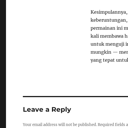
Kesimpulannya, 
keberuntungan, 
permainan ini m
kali membawa ha
untuk menguji i
mungkin — mene
yang tepat untu
Leave a Reply
Your email address will not be published.
Required fields