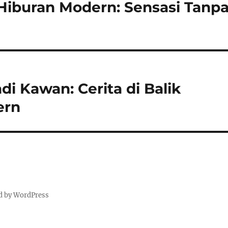
 Hiburan Modern: Sensasi Tanp
i Kawan: Cerita di Balik
ern
d by WordPress