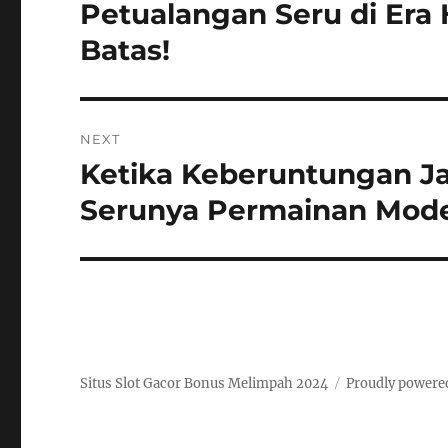
navigation
Petualangan Seru di Era
Previous
post:
Batas!
NEXT
Ketika Keberuntungan Jad
Next
post:
Serunya Permainan Mod
Situs Slot Gacor Bonus Melimpah 2024
Proudly powere