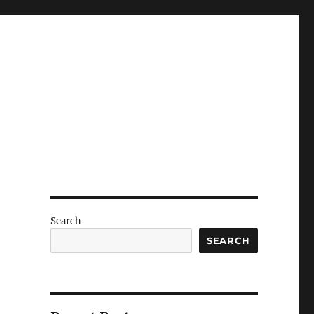
Search
SEARCH