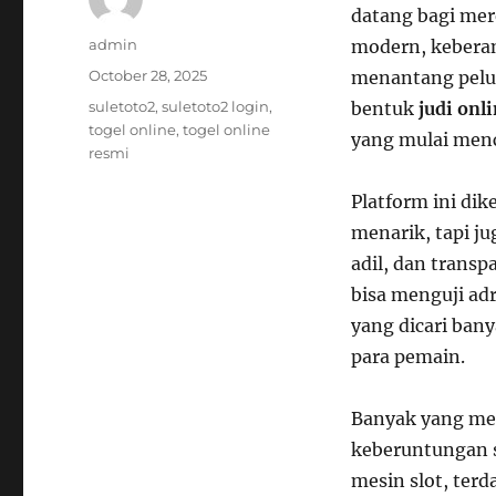
datang bagi mer
Author
admin
modern, keberani
Posted
October 28, 2025
menantang pelua
on
Tags
suletoto2
,
suletoto2 login
,
bentuk
judi onl
togel online
,
togel online
yang mulai men
resmi
Platform ini di
menarik, tapi j
adil, dan transp
bisa menguji ad
yang dicari bany
para pemain.
Banyak yang me
keberuntungan s
mesin slot, ter