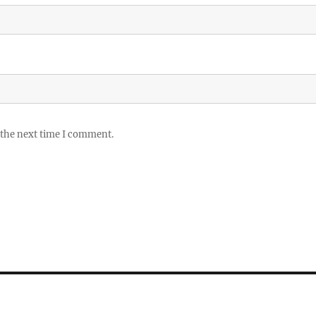
 the next time I comment.