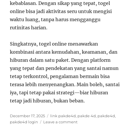
kebablasan. Dengan sikap yang tepat, togel
online bisa jadi aktivitas seru untuk mengisi
waktu luang, tanpa harus mengganggu
rutinitas harian.
Singkatnya, togel online menawarkan
kombinasi antara kemudahan, keamanan, dan
hiburan dalam satu paket. Dengan platform
yang tepat dan pendekatan yang santai namun
tetap terkontrol, pengalaman bermain bisa
terasa lebih menyenangkan. Main boleh, santai
iya, tapi tetap pakai strategi—biar hiburan
tetap jadi hiburan, bukan beban.
Posted
Tags
December 17, 2025
link pakde4d
,
pakde 4d
,
pakde4d
,
on
on
pakde4d login
Leave a comment
Sensasi