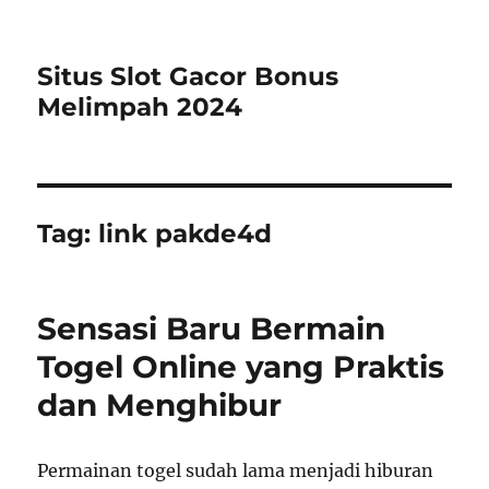
Situs Slot Gacor Bonus
Melimpah 2024
Tag:
link pakde4d
Sensasi Baru Bermain
Togel Online yang Praktis
dan Menghibur
Permainan togel sudah lama menjadi hiburan