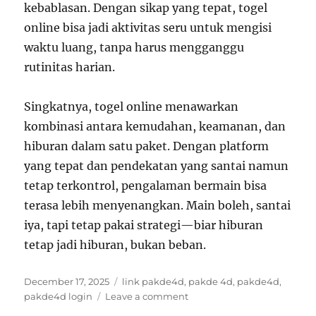
kebablasan. Dengan sikap yang tepat, togel
online bisa jadi aktivitas seru untuk mengisi
waktu luang, tanpa harus mengganggu
rutinitas harian.
Singkatnya, togel online menawarkan
kombinasi antara kemudahan, keamanan, dan
hiburan dalam satu paket. Dengan platform
yang tepat dan pendekatan yang santai namun
tetap terkontrol, pengalaman bermain bisa
terasa lebih menyenangkan. Main boleh, santai
iya, tapi tetap pakai strategi—biar hiburan
tetap jadi hiburan, bukan beban.
Posted
Tags
December 17, 2025
link pakde4d
,
pakde 4d
,
pakde4d
,
on
on
pakde4d login
Leave a comment
Sensasi