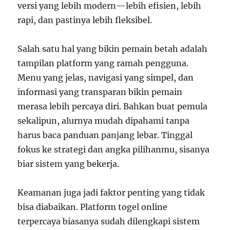
versi yang lebih modern—lebih efisien, lebih
rapi, dan pastinya lebih fleksibel.
Salah satu hal yang bikin pemain betah adalah
tampilan platform yang ramah pengguna.
Menu yang jelas, navigasi yang simpel, dan
informasi yang transparan bikin pemain
merasa lebih percaya diri. Bahkan buat pemula
sekalipun, alurnya mudah dipahami tanpa
harus baca panduan panjang lebar. Tinggal
fokus ke strategi dan angka pilihanmu, sisanya
biar sistem yang bekerja.
Keamanan juga jadi faktor penting yang tidak
bisa diabaikan. Platform togel online
terpercaya biasanya sudah dilengkapi sistem