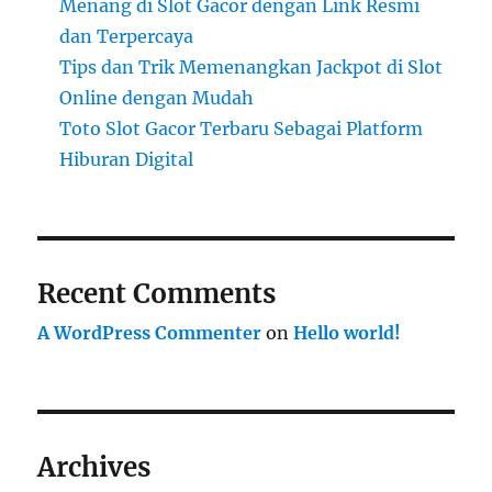
Menang di Slot Gacor dengan Link Resmi
dan Terpercaya
Tips dan Trik Memenangkan Jackpot di Slot
Online dengan Mudah
Toto Slot Gacor Terbaru Sebagai Platform
Hiburan Digital
Recent Comments
A WordPress Commenter
on
Hello world!
Archives