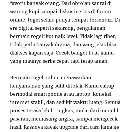
favorit banyak orang. Dari obrolan santai di
warung kopi sampai diskusi serius di forum
online, togel selalu punya tempat tersendiri. Di
era digital seperti sekarang, pengalaman
bermain togel ikut naik level. Tidak lagi ribet,
tidak perlu banyak drama, dan yang jelas bisa
diakses kapan saja. Cocok banget buat kamu
yang maunya serba cepat tapi tetap aman.
Bermain togel online menawarkan
kenyamanan yang sulit ditolak. Kamu cukup
bermodal smartphone atau laptop, koneksi
internet stabil, dan sedikit waktu luang. Semua
proses terasa lebih ringkas, mulai dari memilih
pasaran, memasang angka, sampai mengecek
hasil. Rasanya kayak upgrade dari cara lama ke