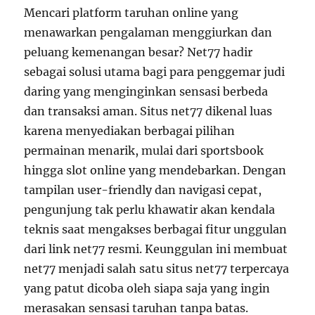
Mencari platform taruhan online yang
menawarkan pengalaman menggiurkan dan
peluang kemenangan besar? Net77 hadir
sebagai solusi utama bagi para penggemar judi
daring yang menginginkan sensasi berbeda
dan transaksi aman. Situs net77 dikenal luas
karena menyediakan berbagai pilihan
permainan menarik, mulai dari sportsbook
hingga slot online yang mendebarkan. Dengan
tampilan user-friendly dan navigasi cepat,
pengunjung tak perlu khawatir akan kendala
teknis saat mengakses berbagai fitur unggulan
dari link net77 resmi. Keunggulan ini membuat
net77 menjadi salah satu situs net77 terpercaya
yang patut dicoba oleh siapa saja yang ingin
merasakan sensasi taruhan tanpa batas.