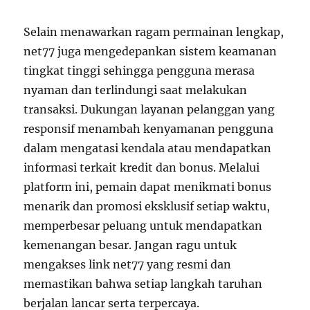
Selain menawarkan ragam permainan lengkap,
net77 juga mengedepankan sistem keamanan
tingkat tinggi sehingga pengguna merasa
nyaman dan terlindungi saat melakukan
transaksi. Dukungan layanan pelanggan yang
responsif menambah kenyamanan pengguna
dalam mengatasi kendala atau mendapatkan
informasi terkait kredit dan bonus. Melalui
platform ini, pemain dapat menikmati bonus
menarik dan promosi eksklusif setiap waktu,
memperbesar peluang untuk mendapatkan
kemenangan besar. Jangan ragu untuk
mengakses link net77 yang resmi dan
memastikan bahwa setiap langkah taruhan
berjalan lancar serta terpercaya.