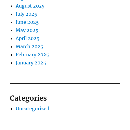
August 2025
July 2025
June 2025
May 2025
April 2025
March 2025
February 2025
January 2025
Categories
Uncategorized