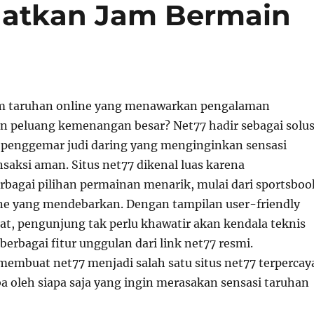
atkan Jam Bermain
rm taruhan online yang menawarkan pengalaman
 peluang kemenangan besar? Net77 hadir sebagai solus
 penggemar judi daring yang menginginkan sensasi
saksi aman. Situs net77 dikenal luas karena
bagai pilihan permainan menarik, mulai dari sportsboo
ine yang mendebarkan. Dengan tampilan user-friendly
pat, pengunjung tak perlu khawatir akan kendala teknis
erbagai fitur unggulan dari link net77 resmi.
membuat net77 menjadi salah satu situs net77 terpercay
a oleh siapa saja yang ingin merasakan sensasi taruhan