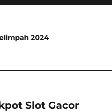
Melimpah 2024
pot Slot Gacor