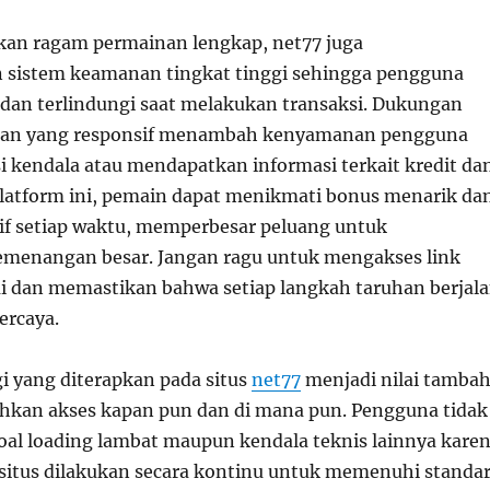
an ragam permainan lengkap, net77 juga
sistem keamanan tingkat tinggi sehingga pengguna
an terlindungi saat melakukan transaksi. Dukungan
gan yang responsif menambah kenyamanan pengguna
 kendala atau mendapatkan informasi terkait kredit da
platform ini, pemain dapat menikmati bonus menarik da
if setiap waktu, memperbesar peluang untuk
menangan besar. Jangan ragu untuk mengakses link
i dan memastikan bahwa setiap langkah taruhan berjal
ercaya.
gi yang diterapkan pada situs
net77
menjadi nilai tamba
kan akses kapan pun dan di mana pun. Pengguna tidak
soal loading lambat maupun kendala teknis lainnya kare
itus dilakukan secara kontinu untuk memenuhi standa