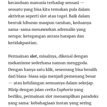
kecanduan manusia terhadap sensasi —
sesuatu yang bisa kita temukan pula dalam
aktivitas seperti slot atau togel. Baik dalam
bentuk hiburan maupun taruhan, keduanya
sama-sama menawarkan adrenalin yang
serupa: ketegangan antara harapan dan
ketidakpastian.
Permainan
slot
, misalnya, dikenal dengan
mekanisme sederhana namun menggoda.
Dengan hanya satu klik, seseorang bisa beralih
dari biasa-biasa saja menjadi pemenang besar
— atau kehilangan semuanya dalam sekejap.
Mirip dengan jalan cerita
Euphoria
yang
berliku, permainan slot menampilkan paradoks
yang sama: kebahagiaan instan yang sering