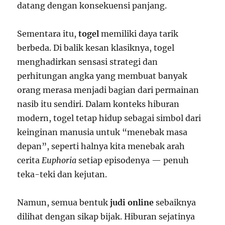
datang dengan konsekuensi panjang.
Sementara itu,
togel
memiliki daya tarik
berbeda. Di balik kesan klasiknya, togel
menghadirkan sensasi strategi dan
perhitungan angka yang membuat banyak
orang merasa menjadi bagian dari permainan
nasib itu sendiri. Dalam konteks hiburan
modern, togel tetap hidup sebagai simbol dari
keinginan manusia untuk “menebak masa
depan”, seperti halnya kita menebak arah
cerita
Euphoria
setiap episodenya — penuh
teka-teki dan kejutan.
Namun, semua bentuk
judi online
sebaiknya
dilihat dengan sikap bijak. Hiburan sejatinya