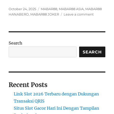
Posted
Tags
October 24, 2025
MABAR88
,
MABAR88 ASIA
,
MABAR88
on
on
HANABERO
,
MABAR88 JOKER
Leave a comment
Ketika
Drama
dan
Risiko
Bertemu:
Search
Antara
Layar
SEARCH
dan
Keberuntu
Recent Posts
Link Slot 2026 Terbaru dengan Dukungan
Transaksi QRIS
Situs Slot Gacor Hari Ini Dengan Tampilan