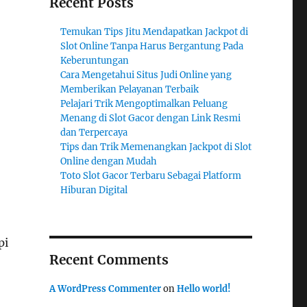
Recent Posts
Temukan Tips Jitu Mendapatkan Jackpot di
Slot Online Tanpa Harus Bergantung Pada
Keberuntungan
Cara Mengetahui Situs Judi Online yang
Memberikan Pelayanan Terbaik
Pelajari Trik Mengoptimalkan Peluang
Menang di Slot Gacor dengan Link Resmi
dan Terpercaya
Tips dan Trik Memenangkan Jackpot di Slot
Online dengan Mudah
Toto Slot Gacor Terbaru Sebagai Platform
Hiburan Digital
pi
Recent Comments
A WordPress Commenter
on
Hello world!