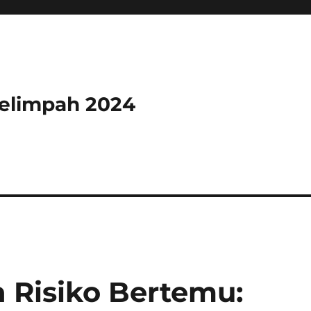
Melimpah 2024
 Risiko Bertemu: