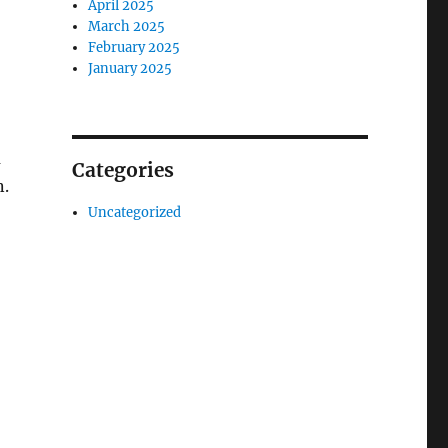
April 2025
March 2025
February 2025
January 2025
a
Categories
n.
Uncategorized