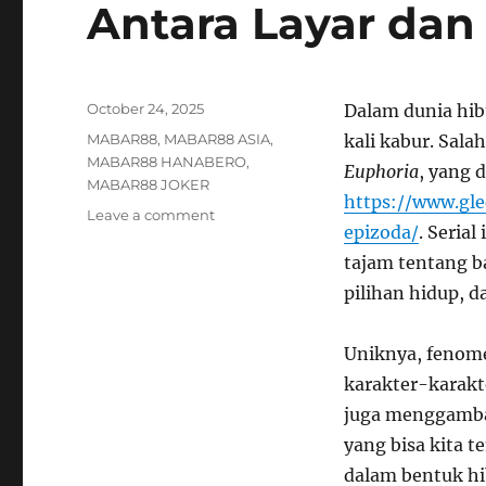
Antara Layar da
Posted
October 24, 2025
Dalam dunia hib
on
Tags
MABAR88
,
MABAR88 ASIA
,
kali kabur. Sala
MABAR88 HANABERO
,
Euphoria
, yang 
MABAR88 JOKER
https://www.gle
on
Leave a comment
epizoda/
. Seria
Ketika
Drama
tajam tentang 
dan
pilihan hidup, d
Risiko
Bertemu:
Antara
Uniknya, feno
Layar
karakter-karakt
dan
juga menggamba
Keberuntungan
yang bisa kita t
dalam bentuk h