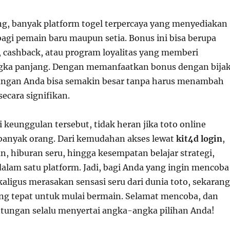
ng, banyak platform togel terpercaya yang menyediakan
agi pemain baru maupun setia. Bonus ini bisa berupa
 cashback, atau program loyalitas yang memberi
gka panjang. Dengan memanfaatkan bonus dengan bijak
ngan Anda bisa semakin besar tanpa harus menambah
ecara signifikan.
keunggulan tersebut, tidak heran jika toto online
 banyak orang. Dari kemudahan akses lewat
kit4d login
,
n, hiburan seru, hingga kesempatan belajar strategi,
dalam satu platform. Jadi, bagi Anda yang ingin mencoba
aligus merasakan sensasi seru dari dunia toto, sekarang
ng tepat untuk mulai bermain. Selamat mencoba, dan
ungan selalu menyertai angka-angka pilihan Anda!