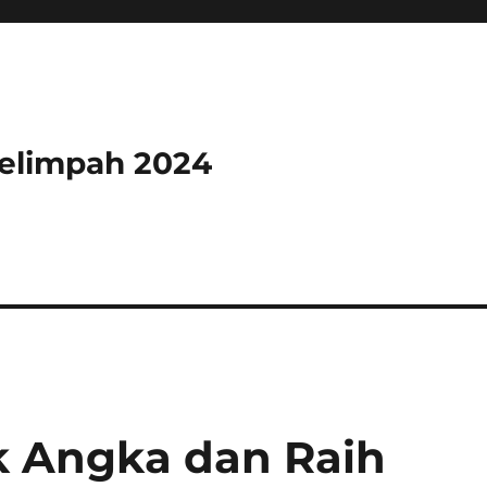
Melimpah 2024
 Angka dan Raih