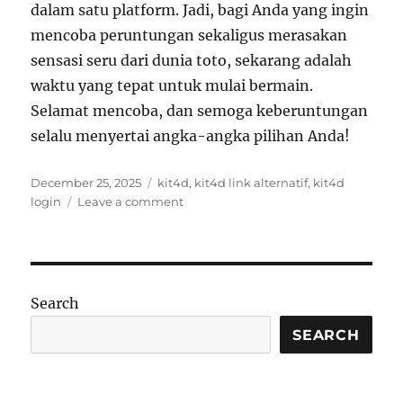
dalam satu platform. Jadi, bagi Anda yang ingin
mencoba peruntungan sekaligus merasakan
sensasi seru dari dunia toto, sekarang adalah
waktu yang tepat untuk mulai bermain.
Selamat mencoba, dan semoga keberuntungan
selalu menyertai angka-angka pilihan Anda!
Posted
Tags
December 25, 2025
kit4d
,
kit4d link alternatif
,
kit4d
on
on
login
Leave a comment
Serunya
Menebak
Angka
dan
Raih
Search
Kemenangan
di
SEARCH
Dunia
Toto