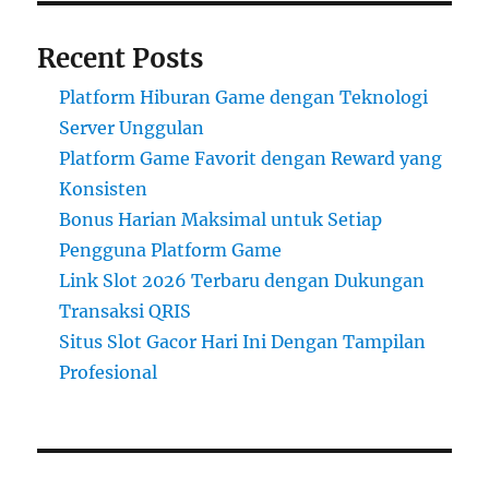
Recent Posts
Platform Hiburan Game dengan Teknologi
Server Unggulan
Platform Game Favorit dengan Reward yang
Konsisten
Bonus Harian Maksimal untuk Setiap
Pengguna Platform Game
Link Slot 2026 Terbaru dengan Dukungan
Transaksi QRIS
Situs Slot Gacor Hari Ini Dengan Tampilan
Profesional