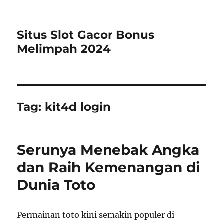
Situs Slot Gacor Bonus
Melimpah 2024
Tag:
kit4d login
Serunya Menebak Angka
dan Raih Kemenangan di
Dunia Toto
Permainan toto kini semakin populer di