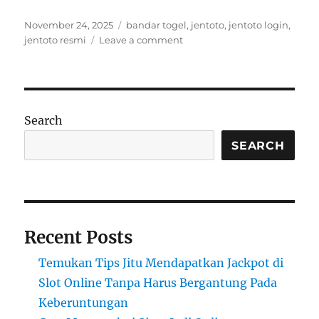
Posted
Tags
November 24, 2025
bandar togel
,
jentoto
,
jentoto login
,
on
on
jentoto resmi
Leave a comment
Petualangan
Seru
di
Dunia
Permainan
Search
Toto
Digital
SEARCH
Recent Posts
Temukan Tips Jitu Mendapatkan Jackpot di
Slot Online Tanpa Harus Bergantung Pada
Keberuntungan