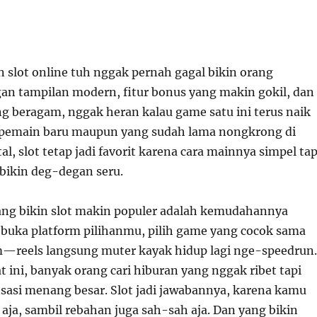
 slot online tuh nggak pernah gagal bikin orang
an tampilan modern, fitur bonus yang makin gokil, dan
ng beragam, nggak heran kalau game satu ini terus naik
 pemain baru maupun yang sudah lama nongkrong di
al, slot tetap jadi favorit karena cara mainnya simpel tap
 bikin deg-degan seru.
yang bikin slot makin populer adalah kemudahannya
l buka platform pilihanmu, pilih game yang cocok sama
—reels langsung muter kayak hidup lagi nge-speedrun.
at ini, banyak orang cari hiburan yang nggak ribet tapi
nsasi menang besar. Slot jadi jawabannya, karena kamu
aja, sambil rebahan juga sah-sah aja. Dan yang bikin