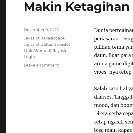
Makin Ketagihan
Posted
December 9, 2025
Dunia permainan
on
Tags
Jayaslot
,
Jayaslot apk
,
penasaran. Deng
Jayaslot Daftar
,
Jayaslot
pilihan tema ya
Link Alternatif
,
Jayaslot
daun. Buat para
Login
arena game digit
on
Leave a comment
Putaran
vibes-nya tetep
Seru
yang
Salah satu hal 
Bikin
Main
diakses. Tingga
Slot
mood, dan boom
Makin
Di era serba cep
Ketagihan
tetap ngasih se
bisa main kapan 