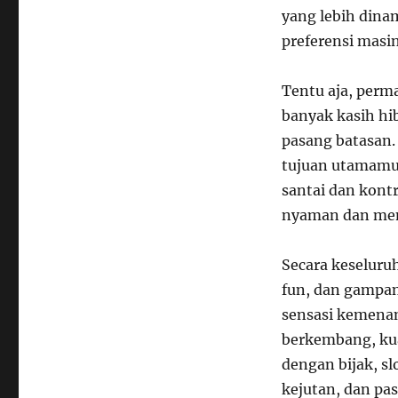
yang lebih dina
preferensi masi
Tentu aja, perm
banyak kasih hi
pasang batasan.
tujuan utamamu 
santai dan kont
nyaman dan me
Secara keseluruh
fun, dan gampan
sensasi kemenan
berkembang, kua
dengan bijak, s
kejutan, dan pas