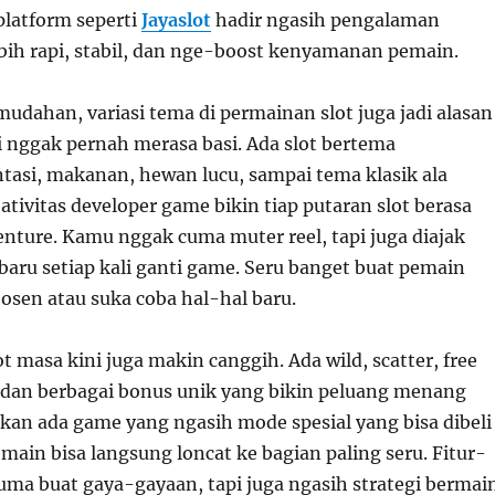
latform seperti
Jayaslot
hadir ngasih pengalaman
bih rapi, stabil, dan nge-boost kenyamanan pemain.
mudahan, variasi tema di permainan slot juga jadi alasan
i nggak pernah merasa basi. Ada slot bertema
ntasi, makanan, hewan lucu, sampai tema klasik ala
eativitas developer game bikin tiap putaran slot berasa
nture. Kamu nggak cuma muter reel, tapi juga diajak
baru setiap kali ganti game. Seru banget buat pemain
sen atau suka coba hal-hal baru.
slot masa kini juga makin canggih. Ada wild, scatter, free
r, dan berbagai bonus unik yang bikin peluang menang
hkan ada game yang ngasih mode spesial yang bisa dibeli
main bisa langsung loncat ke bagian paling seru. Fitur-
cuma buat gaya-gayaan, tapi juga ngasih strategi bermai