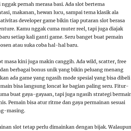
i nggak pernah merasa basi. Ada slot bertema
ntasi, makanan, hewan lucu, sampai tema klasik ala
eativitas developer game bikin tiap putaran slot berasa
nture. Kamu nggak cuma muter reel, tapi juga diajak
baru setiap kali ganti game. Seru banget buat pemain
sen atau suka coba hal-hal baru.
slot masa kini juga makin canggih. Ada wild, scatter, free
r, dan berbagai bonus unik yang bikin peluang menang
hkan ada game yang ngasih mode spesial yang bisa dibeli
main bisa langsung loncat ke bagian paling seru. Fitur-
cuma buat gaya-gayaan, tapi juga ngasih strategi bermai
mis. Pemain bisa atur ritme dan gaya permainan sesuai
ng-masing.
ainan slot tetap perlu dimainkan dengan bijak. Walaupu