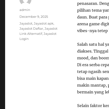
penasaran. Deng
Author
admin
pilihan tema ya
Posted
December 9, 2025
daun. Buat para
on
Tags
Jayaslot
,
Jayaslot apk
,
arena game digit
Jayaslot Daftar
,
Jayaslot
vibes-nya tetep
Link Alternatif
,
Jayaslot
Login
Salah satu hal 
diakses. Tingga
mood, dan boom
Di era serba cep
tetap ngasih se
bisa main kapan 
makin mantap, p
bermain yang le
Selain faktor ke