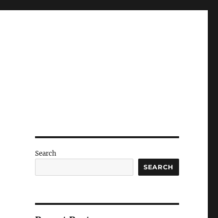
Search
SEARCH