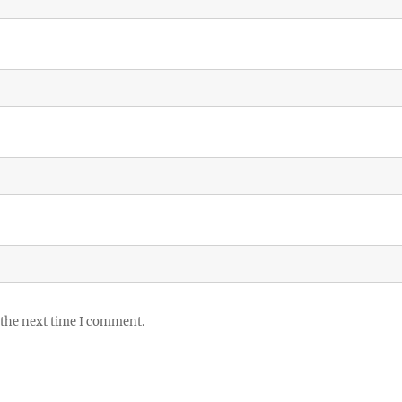
 the next time I comment.