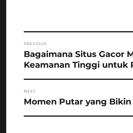
Post
PREVIOUS
navigation
Bagaimana Situs Gacor 
Previous
post:
Keamanan Tinggi untuk
NEXT
Momen Putar yang Bikin 
Next
post: