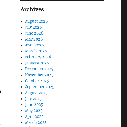
Archives
August 2026
July 2026
June 2026
May 2026
April 2026
March 2026
February 2026
January 2026
December 2025
November 2025
October 2025
September 2025
n
August 2025
July 2025
June 2025
May 2025
April 2025
n
March 2025