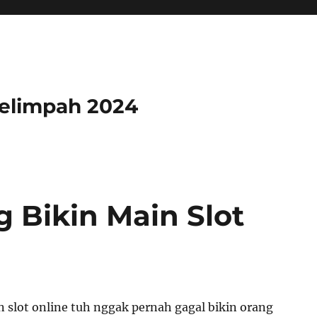
Melimpah 2024
 Bikin Main Slot
 slot online tuh nggak pernah gagal bikin orang